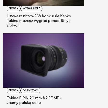
NEWSY
WYDARZENIA
Używasz filtrów? W konkursie Kenko
Tokina możesz wygrać ponad 15 tys.
złotych
NEWSY
OBIEKTYWY
Tokina FíRIN 20 mm f/2 FE MF -
znamy polską cenę