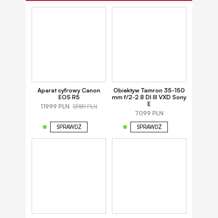
Aparat cyfrowy Canon
Obiektyw Tamron 35-150
EOS R5
mm f/2-2.8 DI III VXD Sony
E
11999 PLN
12989 PLN
7099 PLN
SPRAWDŹ
SPRAWDŹ