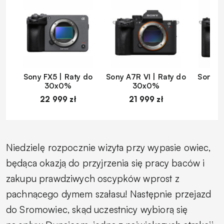
Sony FX5 | Raty do
Sony A7R VI | Raty do
Sony A
30x0%
30x0%
22 999 zł
21 999 zł
1
Niedzielę rozpocznie wizyta przy wypasie owiec,
będąca okazją do przyjrzenia się pracy baców i
zakupu prawdziwych oscypków wprost z
pachnącego dymem szałasu! Następnie przejazd
do Sromowiec, skąd uczestnicy wybiorą się