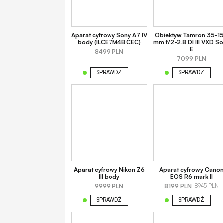
Aparat cyfrowy Sony A7 IV
Obiektyw Tamron 35-1
body (ILCE7M4B.CEC)
mm f/2-2.8 DI III VXD S
E
8499 PLN
7099 PLN
SPRAWDŹ
SPRAWDŹ
Aparat cyfrowy Nikon Z6
Aparat cyfrowy Cano
III body
EOS R6 mark II
9999 PLN
8199 PLN
8945 PLN
SPRAWDŹ
SPRAWDŹ