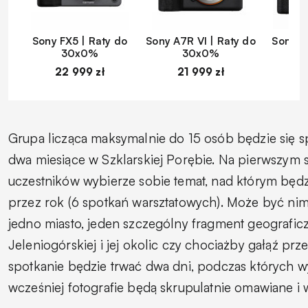
Sony FX5 | Raty do
Sony A7R VI | Raty do
Sony A
30x0%
30x0%
22 999 zł
21 999 zł
1
Grupa licząca maksymalnie do 15 osób będzie się s
dwa miesiące w Szklarskiej Porębie. Na pierwszym 
uczestników wybierze sobie temat, nad którym będ
przez rok (6 spotkań warsztatowych). Może być ni
jedno miasto, jeden szczególny fragment geograficz
Jeleniogórskiej i jej okolic czy chociażby gałąź pr
spotkanie będzie trwać dwa dni, podczas których 
wcześniej fotografie będą skrupulatnie omawiane i 