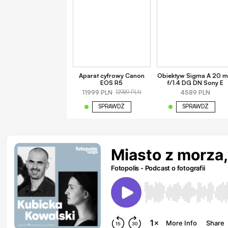
Aparat cyfrowy Canon
Obiektyw Sigma A 20 
EOS R5
f/1.4 DG DN Sony E
11999 PLN
4589 PLN
12989 PLN
SPRAWDŹ
SPRAWDŹ