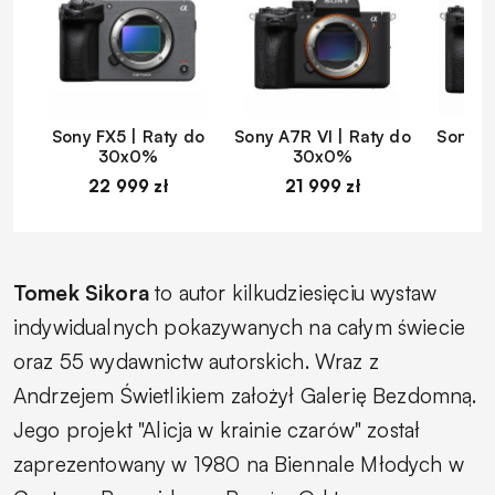
Sony FX5 | Raty do
Sony A7R VI | Raty do
Sony A
30x0%
30x0%
22 999 zł
21 999 zł
1
Tomek Sikora
to autor kilkudziesięciu wystaw
indywidualnych pokazywanych na całym świecie
oraz 55 wydawnictw autorskich. Wraz z
Andrzejem Świetlikiem założył Galerię Bezdomną.
Jego projekt "Alicja w krainie czarów" został
zaprezentowany w 1980 na Biennale Młodych w