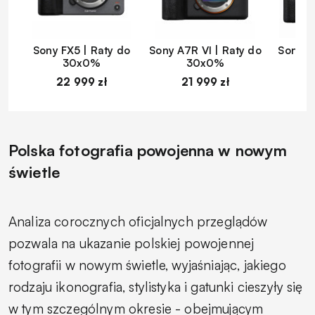
Sony FX5 | Raty do
Sony A7R VI | Raty do
Sony A
30x0%
30x0%
22 999 zł
21 999 zł
1
Polska fotografia powojenna w nowym
świetle
Analiza corocznych oficjalnych przeglądów
pozwala na ukazanie polskiej powojennej
fotografii w nowym świetle, wyjaśniając, jakiego
rodzaju ikonografia, stylistyka i gatunki cieszyły się
w tym szczególnym okresie - obejmującym