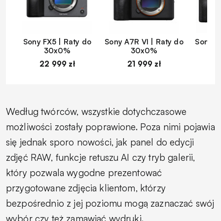
Sony FX5 | Raty do
Sony A7R VI | Raty do
Sony A
30x0%
30x0%
22 999 zł
21 999 zł
1
Według twórców, wszystkie dotychczasowe
możliwości zostały poprawione. Poza nimi pojawia
się jednak sporo nowości, jak panel do edycji
zdjęć RAW, funkcje retuszu AI czy tryb galerii,
który pozwala wygodne prezentować
przygotowane zdjęcia klientom, którzy
bezpośrednio z jej poziomu mogą zaznaczać swój
wybór czy też zamawiać wydruki.