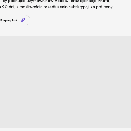
ję, by podkupić użytkowników Adobe. Teraz aplikacje Photo,
 90 dni, z możliwością przedłużenia subskrypcji za pół ceny.
Kopiuj link