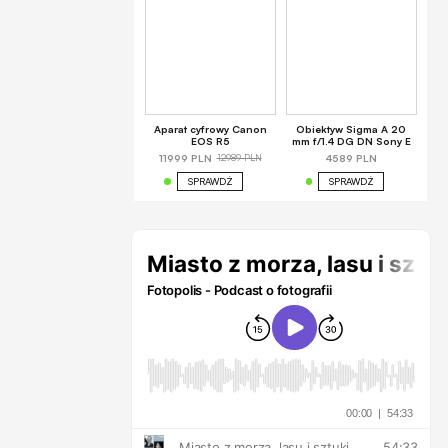
Aparat cyfrowy Canon
Obiektyw Sigma A 20
EOS R5
mm f/1.4 DG DN Sony E
12989 PLN
11999 PLN
4589 PLN
SPRAWDŹ
SPRAWDŹ