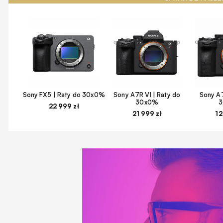
Sony FX5 | Raty do 30x0%
Sony A7R VI | Raty do
Sony A7
30x0%
22 999 zł
21 999 zł
12