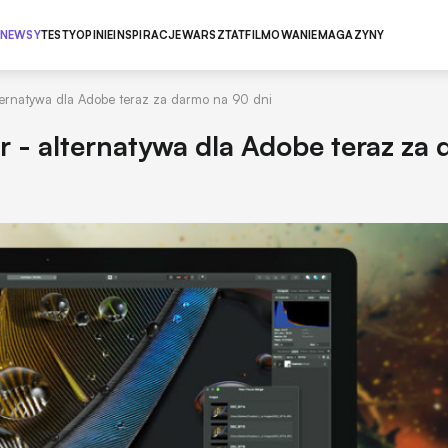
NEWSY
TESTY
OPINIE
INSPIRACJE
WARSZTAT
FILMOWANIE
MAGAZYNY
alternatywa dla Adobe teraz za darmo na 90 dni
er - alternatywa dla Adobe teraz za