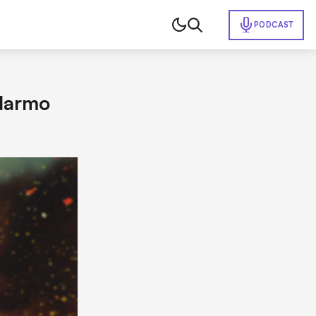
PODCAST
 darmo