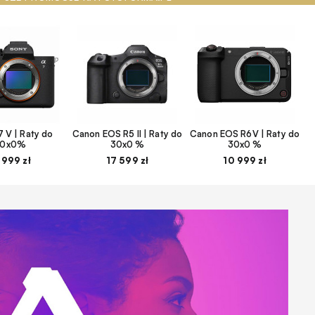
 V | Raty do
Canon EOS R5 II | Raty do
Canon EOS R6V | Raty do
30x0%
30x0 %
30x0 %
 999 zł
17 599 zł
10 999 zł