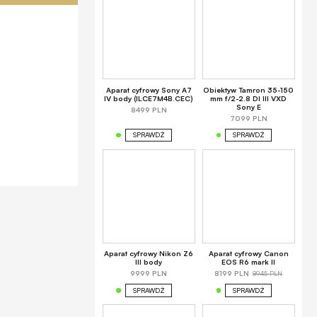
Aparat cyfrowy Sony A7
Obiektyw Tamron 35-150
IV body (ILCE7M4B.CEC)
mm f/2-2.8 DI III VXD
Sony E
8499 PLN
7099 PLN
SPRAWDŹ
SPRAWDŹ
Aparat cyfrowy Nikon Z6
Aparat cyfrowy Canon
III body
EOS R6 mark II
8945 PLN
9999 PLN
8199 PLN
SPRAWDŹ
SPRAWDŹ