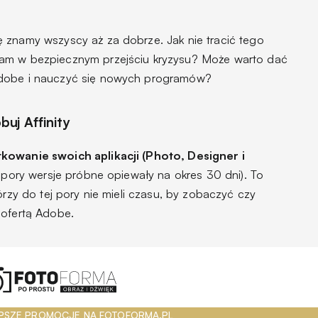
 znamy wszyscy aż za dobrze. Jak nie tracić tego
nam w bezpiecznym przejściu kryzysu? Może warto dać
Adobe i nauczyć się nowych programów?
uj Affinity
owanie swoich aplikacji (Photo, Designer i
j pory wersje próbne opiewały na okres 30 dni). To
órzy do tej pory nie mieli czasu, by zobaczyć czy
 ofertą Adobe.
PSZE PROMOCJE NA FOTOFORMA.PL