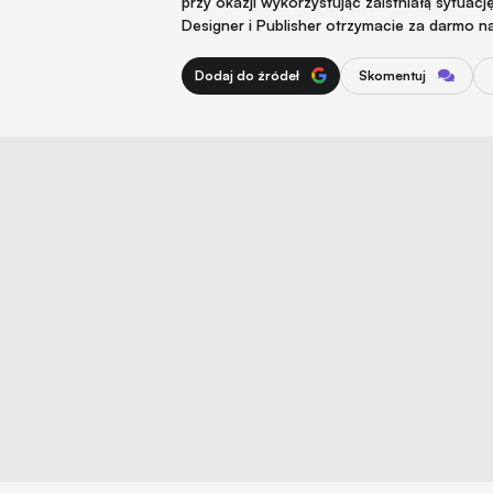
przy okazji wykorzystując zaistniałą sytuac
Designer i Publisher otrzymacie za darmo na
Dodaj do źródeł
Skomentuj