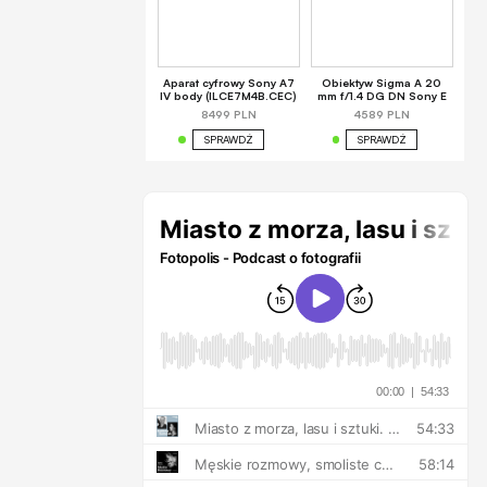
Aparat cyfrowy Sony A7
Obiektyw Sigma A 20
IV body (ILCE7M4B.CEC)
mm f/1.4 DG DN Sony E
8499 PLN
4589 PLN
SPRAWDŹ
SPRAWDŹ