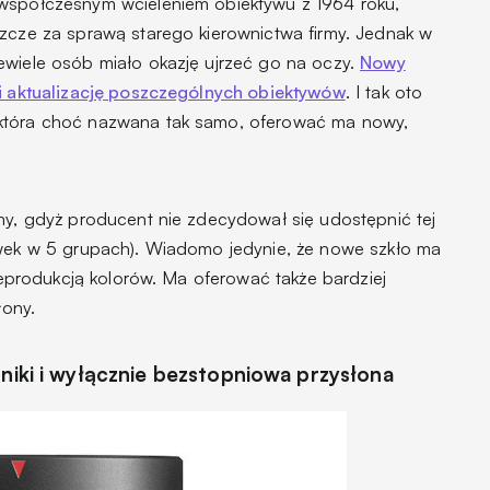
współczesnym wcieleniem obiektywu z 1964 roku,
szcze za sprawą starego kierownictwa firmy. Jednak w
ewiele osób miało okazję ujrzeć go na oczy.
Nowy
 i aktualizację poszczególnych obiektywów
. I tak oto
 która choć nazwana tak samo, oferować ma nowy,
emy, gdyż producent nie zdecydował się udostępnić tej
ewek w 5 grupach). Wiadomo jedynie, że nowe szkło ma
 reprodukcją kolorów. Ma oferować także bardziej
łony.
oniki i wyłącznie bezstopniowa przysłona