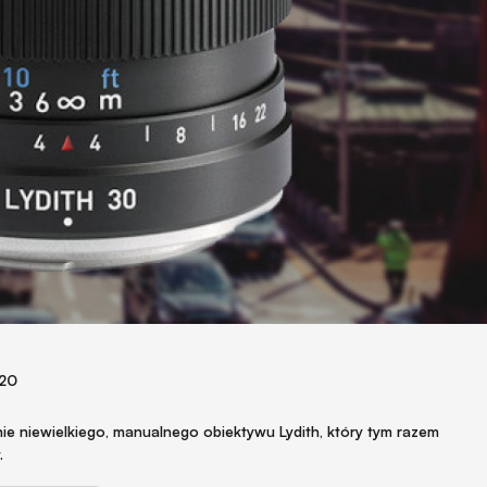
020
ie niewielkiego, manualnego obiektywu Lydith, który tym razem
.