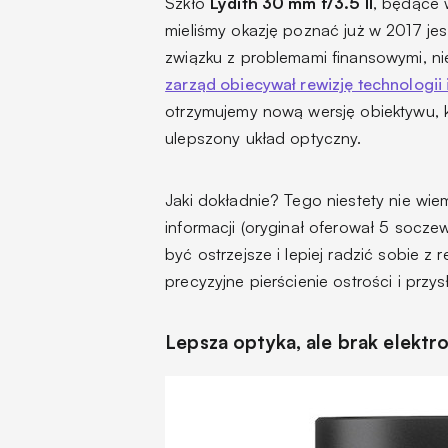
Szkło
Lydith 30 mm f/3.5 II
, będące 
mieliśmy okazję poznać już w 2017 je
związku z problemami finansowymi, ni
zarząd obiecywał rewizję technologii
otrzymujemy nową wersję obiektywu,
ulepszony układ optyczny.
Jaki dokładnie? Tego niestety nie wi
informacji (oryginał oferował 5 socz
być ostrzejsze i lepiej radzić sobie z
precyzyjne pierścienie ostrości i przys
Lepsza optyka, ale brak elektr