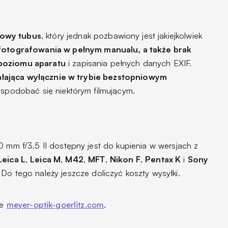
owy tubus
, który jednak pozbawiony jest jakiejkolwiek
fotografowania w pełnym manualu, a także brak
 poziomu aparatu
i zapisania pełnych danych EXIF.
ałająca wyłącznie w trybie bezstopniowym
t spodobać się niektórym filmującym.
0 mm f/3.5 II dostępny jest do kupienia w wersjach z
Leica L
,
Leica M
,
M42
,
MFT
,
Nikon F
,
Pentax K
i
Sony
 Do tego należy jeszcze doliczyć koszty wysyłki.
ie
meyer-optik-goerlitz.com
.