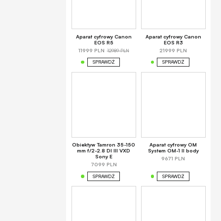
Aparat cyfrowy Canon
Aparat cyfrowy Canon
EOS R5
EOS R3
12989 PLN
11999 PLN
21999 PLN
SPRAWDŹ
SPRAWDŹ
Obiektyw Tamron 35-150
Aparat cyfrowy OM
mm f/2-2.8 DI III VXD
System OM-1 II body
Sony E
9671 PLN
7099 PLN
SPRAWDŹ
SPRAWDŹ