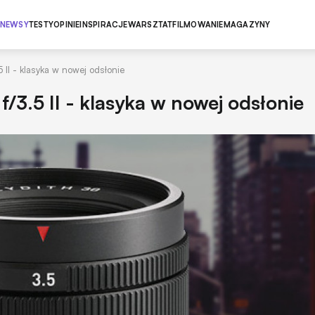
NEWSY
TESTY
OPINIE
INSPIRACJE
WARSZTAT
FILMOWANIE
MAGAZYNY
5 II - klasyka w nowej odsłonie
f/3.5 II - klasyka w nowej odsłonie