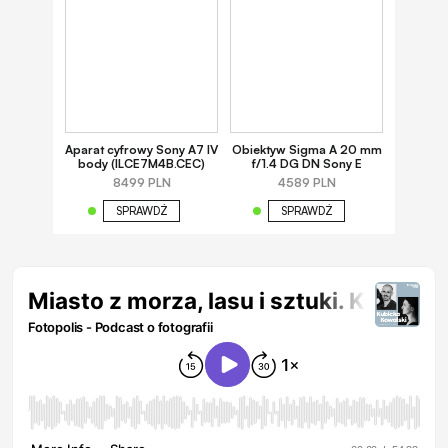
Aparat cyfrowy Sony A7 IV
Obiektyw Sigma A 20 mm
body (ILCE7M4B.CEC)
f/1.4 DG DN Sony E
8499 PLN
4589 PLN
SPRAWDŹ
SPRAWDŹ