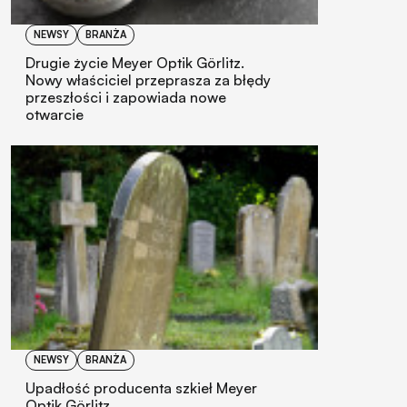
NEWSY
BRANŻA
Drugie życie Meyer Optik Görlitz.
Nowy właściciel przeprasza za błędy
przeszłości i zapowiada nowe
otwarcie
NEWSY
BRANŻA
Upadłość producenta szkieł Meyer
Optik Görlitz