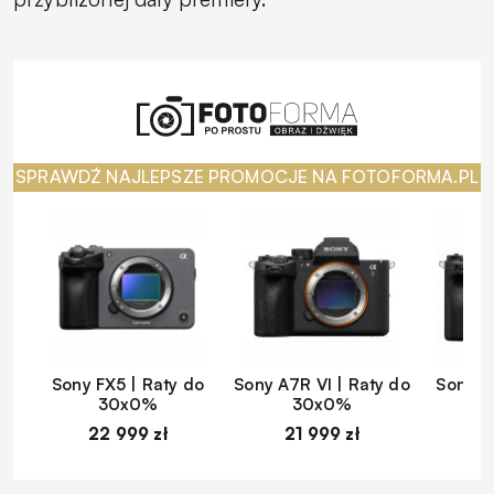
SPRAWDŹ NAJLEPSZE PROMOCJE NA FOTOFORMA.PL
Sony FX5 | Raty do
Sony A7R VI | Raty do
Sony A
30x0%
30x0%
22 999 zł
21 999 zł
1