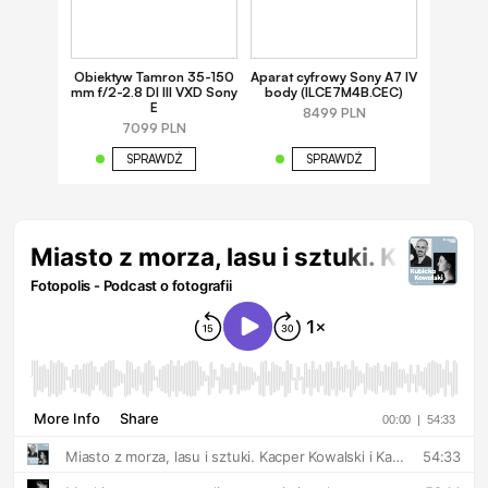
Obiektyw Tamron 35-150
Aparat cyfrowy Sony A7 IV
mm f/2-2.8 DI III VXD Sony
body (ILCE7M4B.CEC)
E
8499 PLN
7099 PLN
SPRAWDŹ
SPRAWDŹ