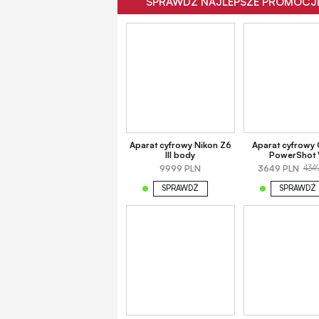
SPRAWDŹ NAJLEPSZE PROMOCJE
Aparat cyfrowy Nikon Z6
Aparat cyfrowy
III body
PowerShot 
9999 PLN
3649 PLN
434
SPRAWDŹ
SPRAWDŹ