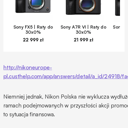
Sony FX5 | Raty do
Sony A7R VI | Raty do
Sony A
30x0%
30x0%
22 999 zł
21 999 zł
1
http://nikoneurope-
pl.custhelp.com/app/answers/detail/a_id/24918/f
Niemniej jednak, Nikon Polska nie wyklucza wydłuż
ramach podejmowanych w przyszłości akcji promocy
to sytuacja finansowa.