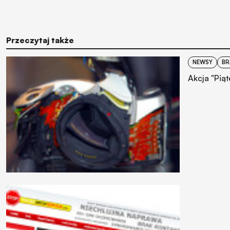
Przeczytaj także
NEWSY
BR
Akcja "Pią