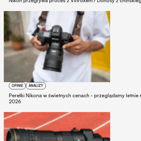
Nikon przegrywa proces z Viltroxem? Donosy z chińskie
OPINIE
ANALIZY
Perełki Nikona w świetnych cenach - przeglądamy letnie 
2026