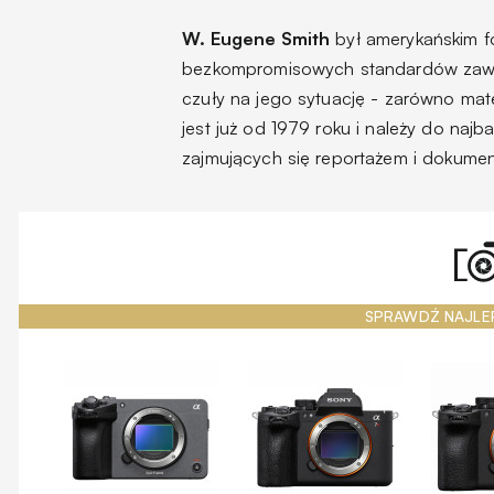
W. Eugene Smith
był amerykańskim f
bezkompromisowych standardów zawod
czuły na jego sytuację - zarówno mate
jest już od 1979 roku i należy do najb
zajmujących się reportażem i dokume
SPRAWDŹ NAJLE