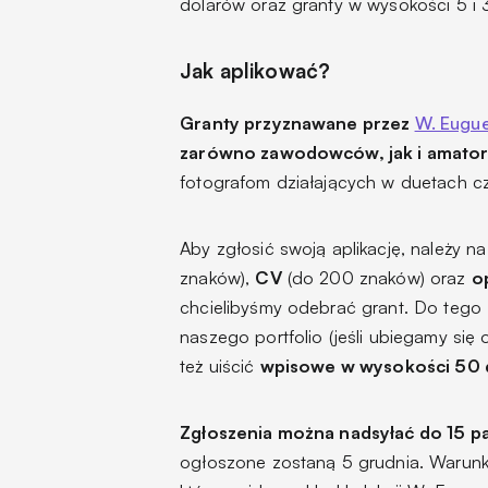
dolarów oraz granty w wysokości 5 i 
Jak aplikować?
Granty przyznawane przez
W. Eugue
zarówno zawodowców, jak i amato
fotografom działających w duetach c
Aby zgłosić swoją aplikację, należy n
znaków),
CV
(do 200 znaków) oraz
o
chcielibyśmy odebrać grant. Do tego
naszego portfolio (jeśli ubiegamy się 
też uiścić
wpisowe w wysokości 50 
Zgłoszenia można nadsyłać do 15 p
ogłoszone zostaną 5 grudnia. Warunki