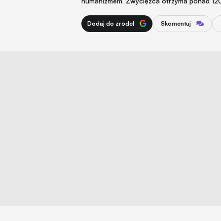
humanizmem. Zwycięzca otrzyma ponad 120 t
Dodaj do źródeł
Skomentuj