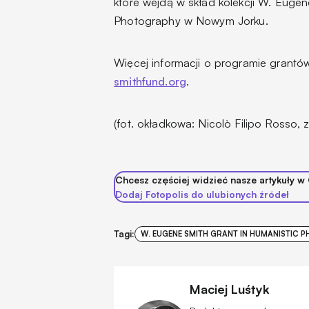
które wejdą w skład kolekcji W. Eugen
Photography w Nowym Jorku.
Więcej informacji o programie grantów
smithfund.org
.
(fot. okładkowa: Nicolò Filipo Rosso,
Chcesz częściej widzieć nasze artykuły w
Dodaj Fotopolis do ulubionych źródeł
Tagi:
W. EUGENE SMITH GRANT IN HUMANISTIC
Maciej Luśtyk