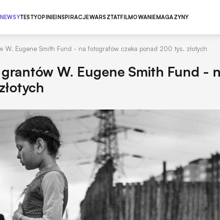
NEWSY
TESTY
OPINIE
INSPIRACJE
WARSZTAT
FILMOWANIE
MAGAZYNY
 W. Eugene Smith Fund - na fotografów czeka ponad 200 tys. złotych
 grantów W. Eugene Smith Fund - 
złotych