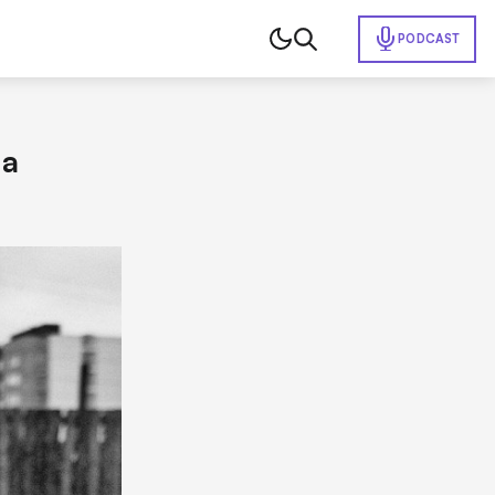
PODCAST
na