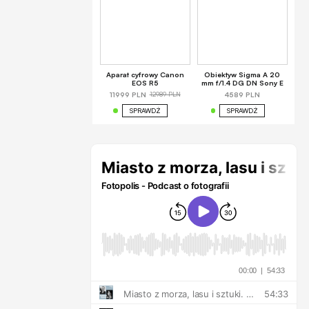
Aparat cyfrowy Canon
Obiektyw Sigma A 20
EOS R5
mm f/1.4 DG DN Sony E
12989 PLN
11999 PLN
4589 PLN
SPRAWDŹ
SPRAWDŹ