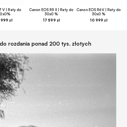
 V | Raty do
Canon EOS R5 II | Raty do
Canon EOS R6V | Raty do
30x0%
30x0 %
30x0 %
 999 zł
17 599 zł
10 999 zł
do rozdania ponad 200 tys. złotych