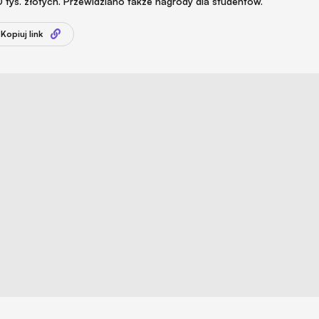
ys. złotych. Przewidziano także nagrody dla studentów.
Kopiuj link