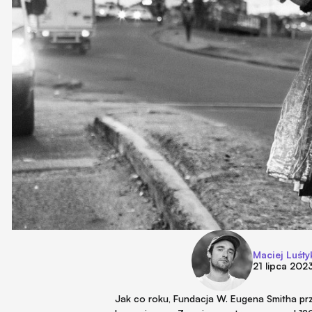
Maciej Luśty
21 lipca 202
Jak co roku, Fundacja W. Eugena Smitha przy