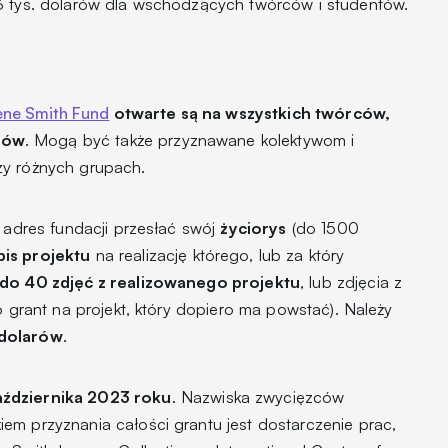
3 tys. dolarów dla wschodzących twórców i studentów.
ne Smith Fund
otwarte są na wszystkich twórców,
rów
. Mogą być także przyznawane kolektywom i
zy różnych grupach.
a adres fundacji przesłać swój
życiorys
(do 1500
pis projektu
na realizację którego, lub za który
do 40 zdjęć z realizowanego projektu
, lub zdjęcia z
o grant na projekt, który dopiero ma powstać). Należy
dolarów
.
aździernika 2023 roku
. Nazwiska zwycięzców
em przyznania całości grantu jest dostarczenie prac,