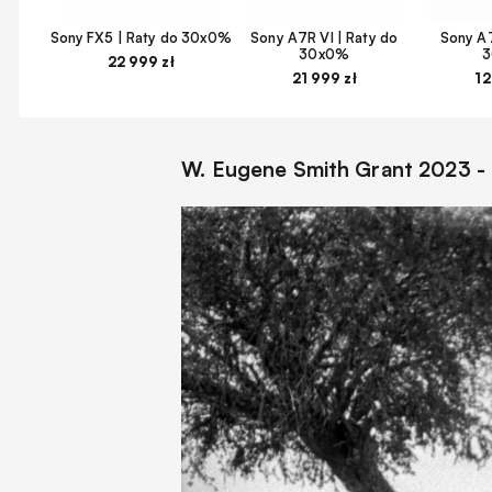
Sony FX5 | Raty do 30x0%
Sony A7R VI | Raty do
Sony A7
30x0%
22 999 zł
21 999 zł
12
W. Eugene Smith Grant 2023 - 