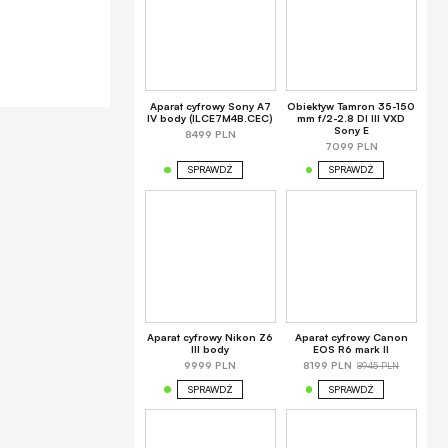
Aparat cyfrowy Sony A7
Obiektyw Tamron 35-150
IV body (ILCE7M4B.CEC)
mm f/2-2.8 DI III VXD
Sony E
8499 PLN
7099 PLN
SPRAWDŹ
SPRAWDŹ
Aparat cyfrowy Nikon Z6
Aparat cyfrowy Canon
III body
EOS R6 mark II
8945 PLN
9999 PLN
8199 PLN
SPRAWDŹ
SPRAWDŹ