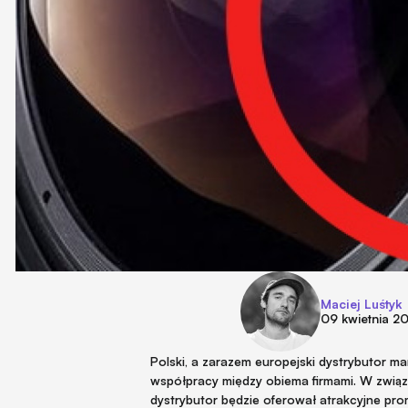
Maciej Luśtyk
09 kwietnia 2
Polski, a zarazem europejski dystrybutor 
współpracy między obiema firmami. W związ
dystrybutor będzie oferował atrakcyjne pr