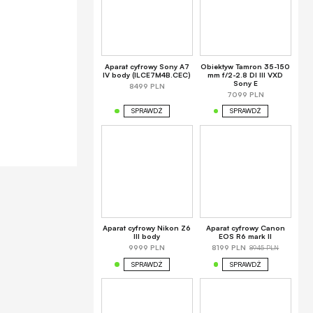
Aparat cyfrowy Sony A7
Obiektyw Tamron 35-150
IV body (ILCE7M4B.CEC)
mm f/2-2.8 DI III VXD
Sony E
8499 PLN
7099 PLN
SPRAWDŹ
SPRAWDŹ
Aparat cyfrowy Nikon Z6
Aparat cyfrowy Canon
III body
EOS R6 mark II
8945 PLN
9999 PLN
8199 PLN
SPRAWDŹ
SPRAWDŹ