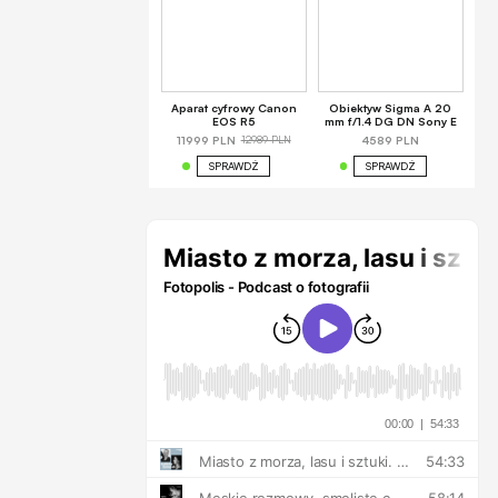
Aparat cyfrowy Canon
Obiektyw Sigma A 20
EOS R5
mm f/1.4 DG DN Sony E
12989 PLN
11999 PLN
4589 PLN
SPRAWDŹ
SPRAWDŹ