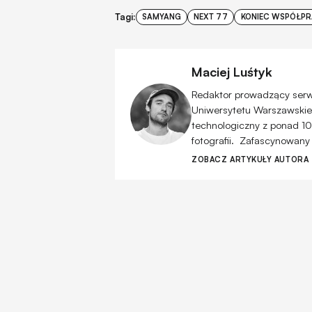
Tagi:
SAMYANG
NEXT 77
KONIEC WSPÓŁP
Maciej Luśtyk
Redaktor prowadzący serwis
Uniwersytetu Warszawskiego
technologiczny z ponad 10
fotografii. Zafascynowany
ZOBACZ ARTYKUŁY AUTORA