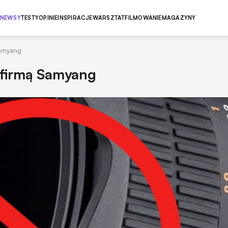
NEWSY
TESTY
OPINIE
INSPIRACJE
WARSZTAT
FILMOWANIE
MAGAZYNY
Samyang
 firmą Samyang