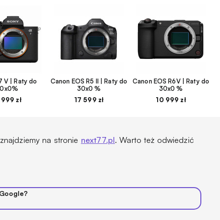
 V | Raty do
Canon EOS R5 II | Raty do
Canon EOS R6V | Raty do
30x0%
30x0 %
30x0 %
 999 zł
17 599 zł
10 999 zł
i znajdziemy na stronie
next77.pl
. Warto też odwiedzić
 Google?