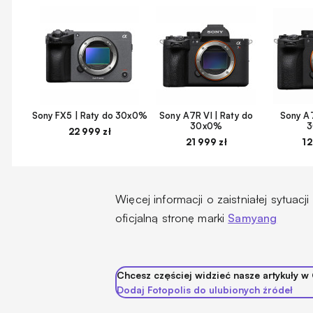
Sony FX5 | Raty do 30x0%
Sony A7R VI | Raty do
Sony A7
30x0%
22 999 zł
21 999 zł
12
Więcej informacji o zaistniałej sytuacj
oficjalną stronę marki
Samyang
Chcesz częściej widzieć nasze artykuły w
Dodaj Fotopolis do ulubionych źródeł