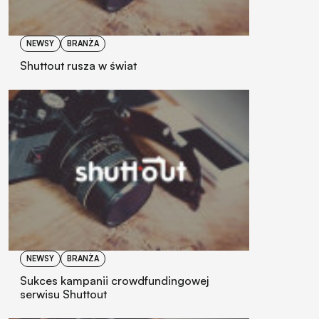
NEWSY
BRANŻA
Shuttout rusza w świat
NEWSY
BRANŻA
Sukces kampanii crowdfundingowej
serwisu Shuttout