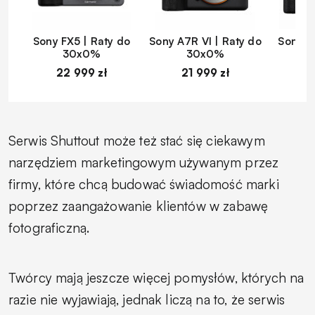
Sony FX5 | Raty do
Sony A7R VI | Raty do
Sony A
30x0%
30x0%
22 999 zł
21 999 zł
1
Serwis Shuttout może też stać się ciekawym
narzędziem marketingowym używanym przez
firmy, które chcą budować świadomość marki
poprzez zaangażowanie klientów w zabawę
fotograficzną.
Twórcy mają jeszcze więcej pomysłów, których na
razie nie wyjawiają, jednak liczą na to, że serwis