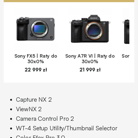
Sony FX5 | Raty do
Sony A7R VI | Raty do
Sony A
30x0%
30x0%
22 999 zł
21 999 zł
1
Capture NX 2
ViewNX 2
Camera Control Pro 2
WT-4 Setup Utility/Thumbnail Selector
Color Efex Pro 3.0