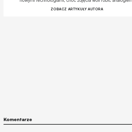
nowymi technologiami, choć zdjęcia woli robić analogie
ZOBACZ ARTYKUŁY AUTORA
Komentarze