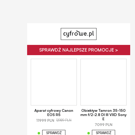
SPRAWDŹ NAJLEPSZE PROMOCJE >
Aparat cyfrowy Canon
Obiektyw Tamron 35-150
EOS R5
mm f/2-2.8 DI III VXD Sony
E
11999 PLN
12989 PLN
7099 PLN
SPRAWDŹ
SPRAWDŹ