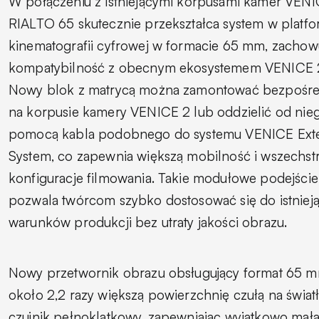
W połączeniu z istniejącymi korpusami kamer VENI
RIALTO 65 skutecznie przekształca system w platf
kinematografii cyfrowej w formacie 65 mm, zachow
kompatybilność z obecnym ekosystemem VENICE 
Nowy blok z matrycą można zamontować bezpośr
na korpusie kamery VENICE 2 lub oddzielić od nie
pomocą kabla podobnego do systemu VENICE Ext
System, co zapewnia większą mobilność i wszechs
konfiguracje filmowania. Takie modułowe podejście
pozwala twórcom szybko dostosować się do istniej
warunków produkcji bez utraty jakości obrazu.
Nowy przetwornik obrazu obsługujący format 65 
około 2,2 razy większą powierzchnię czułą na światł
czujnik pełnoklatkowy, zapewniając wyjątkowo małą