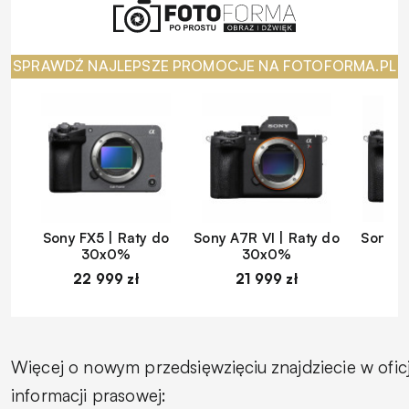
SPRAWDŹ NAJLEPSZE PROMOCJE NA FOTOFORMA.PL
Sony FX5 | Raty do
Sony A7R VI | Raty do
Sony A
30x0%
30x0%
22 999 zł
21 999 zł
1
Więcej o nowym przedsięwzięciu znajdziecie w oficj
informacji prasowej: