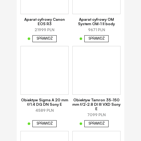
Aparat cyfrowy Canon
Aparat cyfrowy OM
EOS R3
System OM-1 II body
21999 PLN
9671 PLN
SPRAWDŹ
SPRAWDŹ
Obiektyw Sigma A 20 mm
Obiektyw Tamron 35-150
f/1.4 DG DN Sony E
mm f/2-2.8 DI III VXD Sony
E
4589 PLN
7099 PLN
SPRAWDŹ
SPRAWDŹ