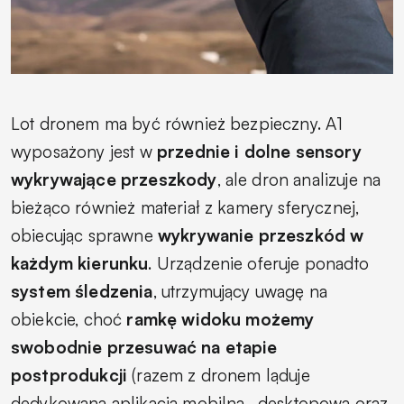
Lot dronem ma być również bezpieczny. A1
wyposażony jest w
przednie i dolne sensory
wykrywające przeszkody
, ale dron analizuje na
bieżąco również materiał z kamery sferycznej,
obiecując sprawne
wykrywanie przeszkód w
każdym kierunku
. Urządzenie oferuje ponadto
system śledzenia
, utrzymujący uwagę na
obiekcie, choć
ramkę widoku możemy
swobodnie przesuwać na etapie
postprodukcji
(razem z dronem ląduje
dedykowana aplikacja mobilna,
desktopowa oraz