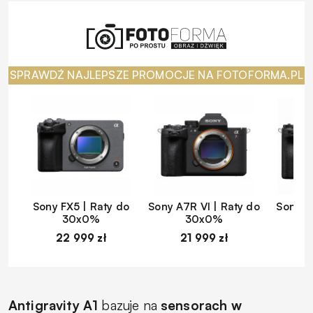
SPRAWDŹ NAJLEPSZE PROMOCJE NA FOTOFORMA.PL
Sony FX5 | Raty do
Sony A7R VI | Raty do
Sony A
30x0%
30x0%
22 999 zł
21 999 zł
1
Antigravity A1
bazuje na
sensorach w