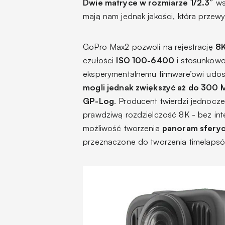
Dwie matryce w rozmiarze 1/2.3”
ws
mają nam jednak jakości, która prze
GoPro Max2 pozwoli na rejestrację
8K
czułości
ISO 100-6400
i stosunkow
eksperymentalnemu firmware’owi ud
mogli jednak zwiększyć aż do 300 
GP-Log
. Producent twierdzi jednocze
prawdziwą rozdzielczość 8K - bez inter
możliwość tworzenia
panoram sferyc
przeznaczone do tworzenia timelapsó