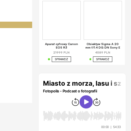
Aparat cyfrowy Canon
Obiektyw Sigma A 20
EOS R3
mm f/1.4 DG DN Sony E
21999 PLN
4589 PLN
SPRAWDŹ
SPRAWDŹ