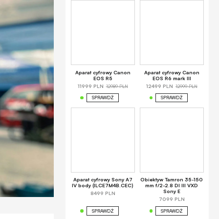
Aparat cyfrowy Canon
Aparat cyfrowy Canon
EOS R5
EOS R6 mark III
12989 PLN
12999 PLN
11999 PLN
12499 PLN
SPRAWDŹ
SPRAWDŹ
Aparat cyfrowy Sony A7
Obiektyw Tamron 35-150
IV body (ILCE7M4B.CEC)
mm f/2-2.8 DI III VXD
Sony E
8499 PLN
7099 PLN
SPRAWDŹ
SPRAWDŹ