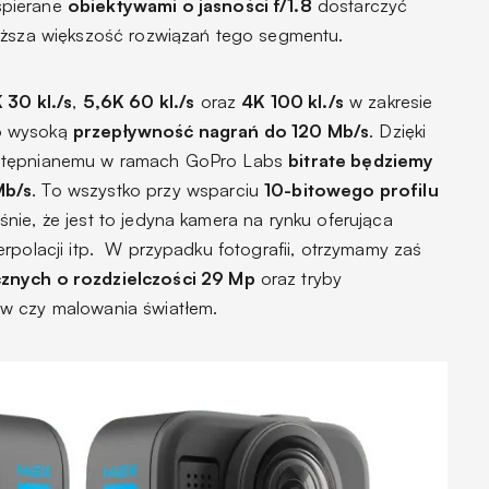
pierane
obiektywami o jasności f/1.8
dostarczyć
wyższa większość rozwiązań tego segmentu.
 30 kl./s
,
5,6K 60 kl./s
oraz
4K 100 kl./s
w zakresie
o wysoką
przepływność nagrań do 120 Mb/s
. Dzięki
ostępnianemu w ramach GoPro Labs
bitrate będziemy
Mb/s
. To wszystko przy wsparciu
10-bitowego profilu
śnie, że jest to jedyna kamera na rynku oferująca
polacji itp.
W przypadku fotografii, otrzymamy zaś
znych o rozdzielczości 29 Mp
oraz tryby
w czy malowania światłem.