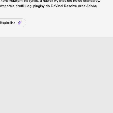
konstrukcjami na rynku, a nawet wyznaczać nowe standardy.
, wsparcie profili Log, pluginy do DaVinci Resolve oraz Adobe
Kopiuj link