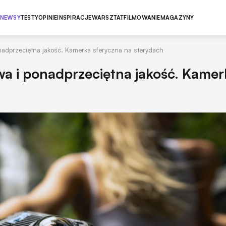
NEWSY
TESTY
OPINIE
INSPIRACJE
WARSZTAT
FILMOWANIE
MAGAZYNY
adprzeciętna jakość. Kamerka sferyczna na sterydach
a i ponadprzeciętna jakość. Kamer