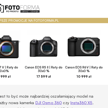
PSZE PROMOCJE NA FOTOFORMA.PL
 V | Raty do
Canon EOS R5 II | Raty do
Canon EOS R6V | Raty do
30x0%
30x0 %
30x0 %
 999 zł
17 599 zł
10 999 zł
jest to być może najbardziej oszałamiający model na
ciażby nowa kamerka
DJI Osmo 360
czy
Insta360 X5
.