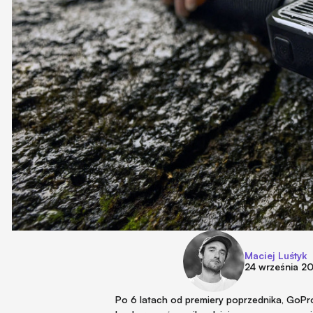
Maciej Luśtyk
24 września 2
Po 6 latach od premiery poprzednika, GoPr