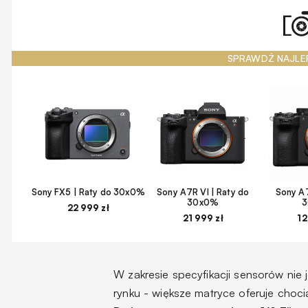
SPRAWDŹ NAJLE
Sony FX5 | Raty do 30x0%
Sony A7R VI | Raty do
Sony A7
30x0%
22 999 zł
21 999 zł
12
W zakresie specyfikacji sensorów nie 
rynku - większe matryce oferuje cho