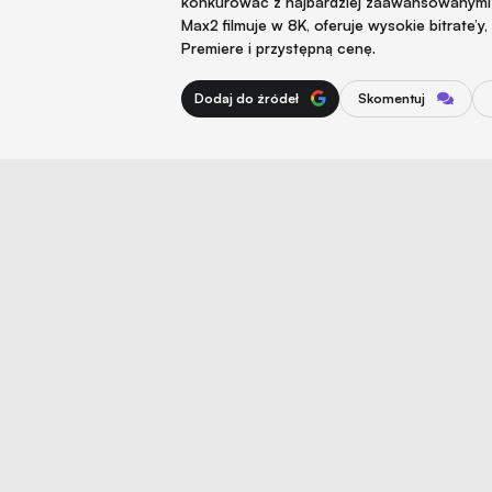
konkurować z najbardziej zaawansowanymi 
Max2 filmuje w 8K, oferuje wysokie bitrate’y
Premiere i przystępną cenę.
Dodaj do źródeł
Skomentuj