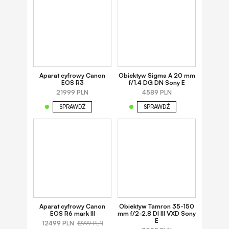
Aparat cyfrowy Canon
Obiektyw Sigma A 20 mm
EOS R3
f/1.4 DG DN Sony E
21999 PLN
4589 PLN
SPRAWDŹ
SPRAWDŹ
Aparat cyfrowy Canon
Obiektyw Tamron 35-150
EOS R6 mark III
mm f/2-2.8 DI III VXD Sony
E
12499 PLN
12999 PLN