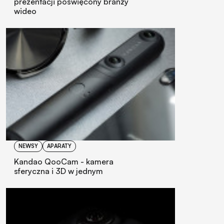
prezentacji poświęcony branży
wideo
NEWSY
APARATY
Kandao QooCam - kamera
sferyczna i 3D w jednym