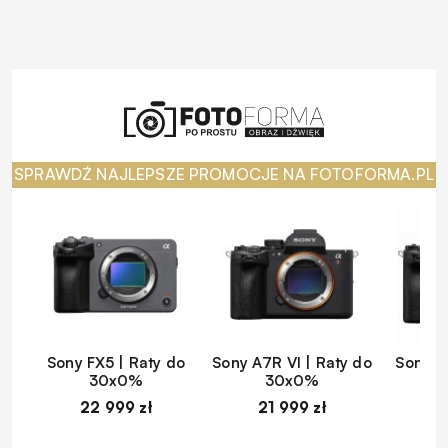
SPRAWDŹ NAJLEPSZE PROMOCJE NA FOTOFORMA.PL
Sony FX5 | Raty do
Sony A7R VI | Raty do
Sony A
30x0%
30x0%
22 999 zł
21 999 zł
1