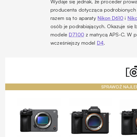
Wydaje się jednak, że proceder prowa
producenta dotycząca podrobionych m
razem są to aparaty
Nikon D610
i
Nik
osób je podrabiających. Okazuje się 
modele
D7100
z matrycą APS-C. W pr
wcześniejszy model
D4
.
SPRAWDŹ NAJLE