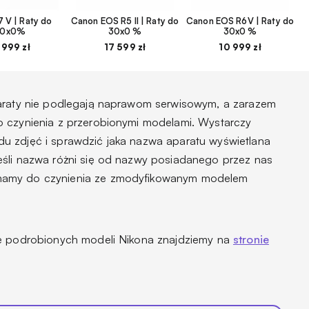
 V | Raty do
Canon EOS R5 II | Raty do
Canon EOS R6V | Raty do
30x0%
30x0 %
30x0 %
 999 zł
17 599 zł
10 999 zł
paraty nie podlegają naprawom serwisowym, a zarazem
o czynienia z przerobionymi modelami. Wystarczy
u zdjęć i sprawdzić jaka nazwa aparatu wyświetlana
eśli nazwa różni się od nazwy posiadanego przez nas
mamy do czynienia ze zmodyfikowanym modelem
ie podrobionych modeli Nikona znajdziemy na
stronie