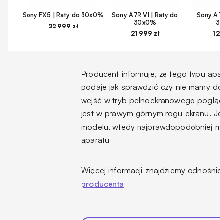
Sony FX5 | Raty do 30x0%
Sony A7R VI | Raty do
Sony A7
30x0%
22 999 zł
21 999 zł
12
Producent informuje, że tego typu a
podaje jak sprawdzić czy nie mamy d
wejść w tryb pełnoekranowego pogląd
jest w prawym górnym rogu ekranu. J
modelu, wtedy najprawdopodobniej 
aparatu.
Więcej informacji znajdziemy odnośn
producenta