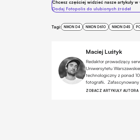
Chcesz częściej widzieć nasze artykuły w
Dodaj Fotopolis do ulubionych źródeł
Tagi:
NIKON D4
NIKON D610
NIKON D4S
P
Maciej Luśtyk
Redaktor prowadzący serwis
Uniwersytetu Warszawskiego
technologiczny z ponad 10
fotografii. Zafascynowany
ZOBACZ ARTYKUŁY AUTORA