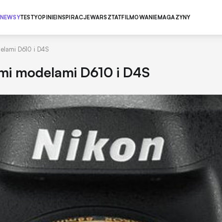
NEWSY
TESTY
OPINIE
INSPIRACJE
WARSZTAT
FILMOWANIE
MAGAZYNY
elami D610 i D4S
mi modelami D610 i D4S