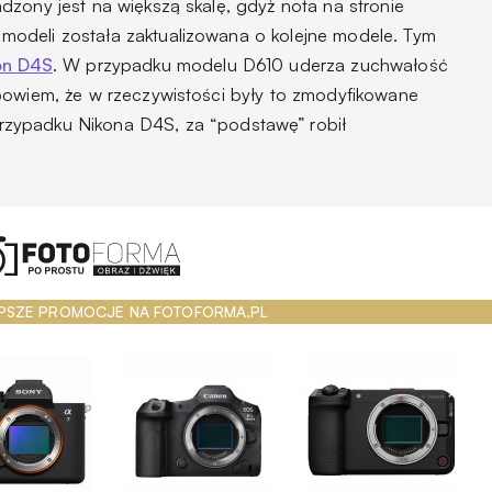
dzony jest na większą skalę, gdyż nota na stronie
odeli została zaktualizowana o kolejne modele. Tym
on D4S
. W przypadku modelu D610 uderza zuchwałość
bowiem, że w rzeczywistości były to zmodyfikowane
zypadku Nikona D4S, za “podstawę” robił
PSZE PROMOCJE NA FOTOFORMA.PL