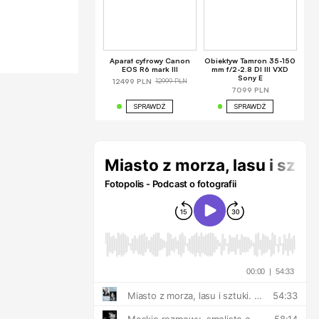
Aparat cyfrowy Canon
Obiektyw Tamron 35-150
EOS R6 mark III
mm f/2-2.8 DI III VXD
Sony E
12999 PLN
12499 PLN
7099 PLN
SPRAWDŹ
SPRAWDŹ