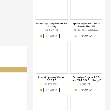
Aparat cyfrowy Nikon Z6
Aparat cyfrowy Canon
III body
PowerShot V1
4349 PLN
9999 PLN
3649 PLN
SPRAWDŹ
SPRAWDŹ
Aparat cyfrowy Canon
Obiektyw Sigma A 20
EOS R3
mm f/1.4 DG DN Sony E
21999 PLN
4589 PLN
SPRAWDŹ
SPRAWDŹ