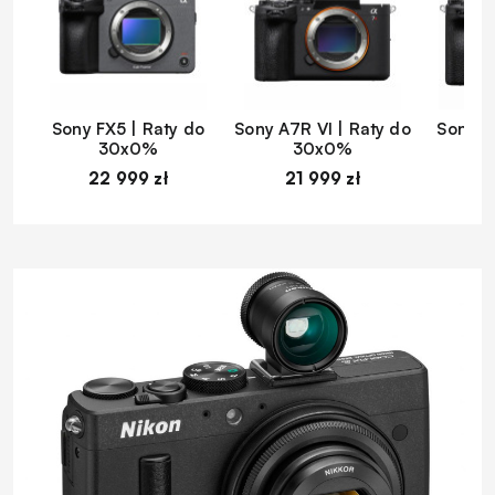
Sony FX5 | Raty do
Sony A7R VI | Raty do
Sony A
30x0%
30x0%
22 999 zł
21 999 zł
1