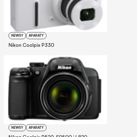
NEWSY
APARATY
Nikon Coolpix P330
NEWSY
APARATY