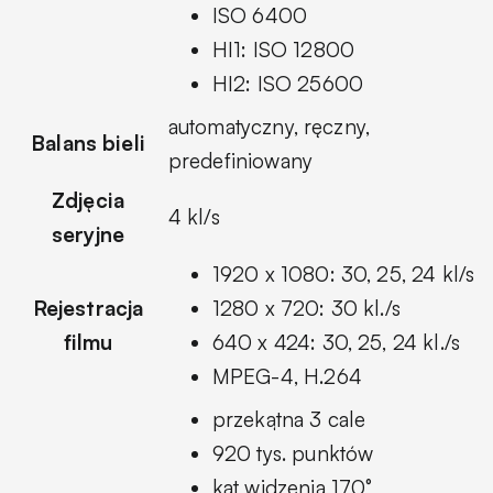
ISO 6400
HI1: ISO 12800
HI2: ISO 25600
automatyczny, ręczny,
Balans bieli
predefiniowany
Zdjęcia
4 kl/s
seryjne
1920 x 1080: 30, 25, 24 kl/s
Rejestracja
1280 x 720: 30 kl./s
filmu
640 x 424: 30, 25, 24 kl./s
MPEG-4, H.264
przekątna 3 cale
920 tys. punktów
kąt widzenia 170°