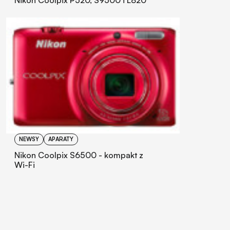
Nikon Coolpix P520, S9500 i L820
NEWSY
APARATY
Nikon Coolpix S6500 - kompakt z
Wi-Fi