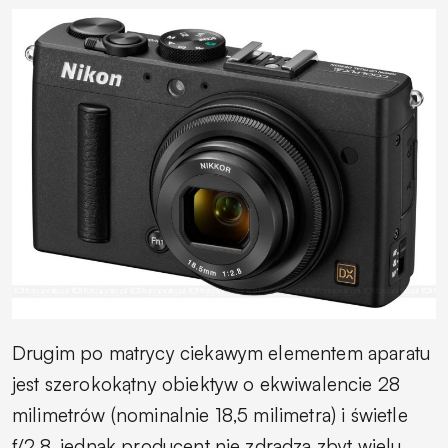
Drugim po matrycy ciekawym elementem aparatu
jest szerokokątny obiektyw o ekwiwalencie 28
milimetrów (nominalnie 18,5 milimetra) i świetle
f/2,8, jednak producent nie zdradza zbyt wielu