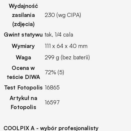
Wydajność
zasilania
230 (wg CIPA)
(zdjęcia)
Gwint statywu
tak, 1/4 cala
Wymiary
111 x 64 x 40 mm
Waga
299 g (bez baterii)
Ocena w
72% (5)
teście DIWA
Test Fotopolis
16865
Artykuł na
16597
Fotopolis
COOLPIX A - wybór profesjonalisty