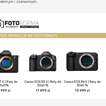
rebrnym i czerwonym.
PSZE PROMOCJE NA FOTOFORMA.PL
 V | Raty do
Canon EOS R5 II | Raty do
Canon EOS R6V | Raty do
30x0%
30x0 %
30x0 %
 999 zł
17 599 zł
10 999 zł