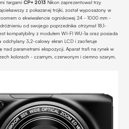
imi targami
CP+ 2013
Nikon zaprezentował trzy
jciekawszy z pokazanej trójki, został wyposażony w
 zoomem o ekwiwalencie ogniskowej 24 - 1000 mm -
dróżnieniu od swojego poprzednika otrzymał 18,1-
est kompatybilny z modułem WI-FI WU-1a oraz posiada
dchylany 3,2-calowy ekran LCD i zaoferuje
 nad parametrami ekspozycji. Aparat trafi na rynek w
rzech kolorach - czarnym, czerwonym i ciemno szarym.