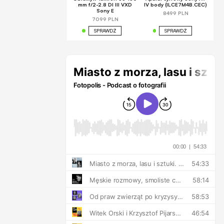
mm f/2-2.8 DI III VXD
IV body (ILCE7M4B.CEC)
Sony E
8499 PLN
7099 PLN
SPRAWDŹ
SPRAWDŹ