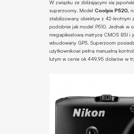
W związku ze zbliżającymi się japońsk
superzoomy. Model
Coolpix P520,
na
stabilizowany obiektyw z 42-krotnym
podobnie jak model P510. Jednak w o
megapikselową matrycę CMOS BSI i j
wbudowany GPS. Superzoom posiada o
użytkownikowi pełną manualną kontrolę
lutym w cenie ok 449,95 dolarów w t