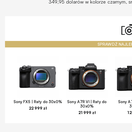
349,95 dolarów w kolorze czarnym, s
SPRAWDŹ NAJLE
Sony FX5 | Raty do 30x0%
Sony A7R VI | Raty do
Sony A7
30x0%
22 999 zł
21 999 zł
12