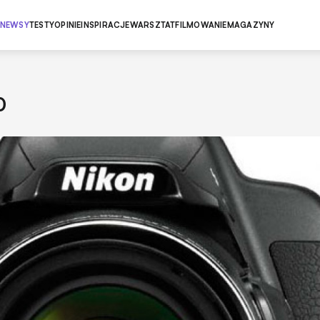
NEWSY
TESTY
OPINIE
INSPIRACJE
WARSZTAT
FILMOWANIE
MAGAZYNY
0