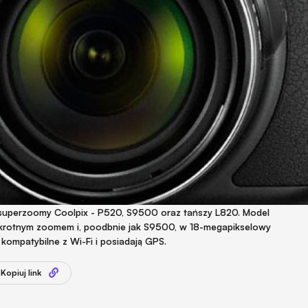
superzoomy Coolpix - P520, S9500 oraz tańszy L820. Model
krotnym zoomem i, poodbnie jak S9500, w 18-megapikselowy
ompatybilne z Wi-Fi i posiadają GPS.
Kopiuj link