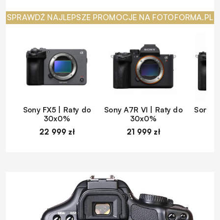
SPRAWDŹ NAJLEPSZE PROMOCJE NA FOTOFORMA.PL
Sony FX5 | Raty do
Sony A7R VI | Raty do
Sony A
30x0%
30x0%
22 999 zł
21 999 zł
1