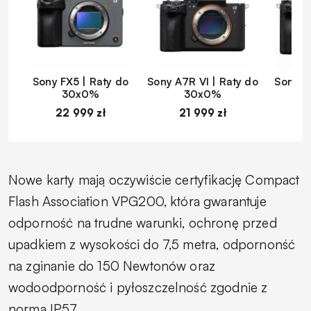
Sony FX5 | Raty do
Sony A7R VI | Raty do
Sony A
30x0%
30x0%
22 999 zł
21 999 zł
1
Nowe karty mają oczywiście certyfikację Compact
Flash Association VPG200, która gwarantuje
odporność na trudne warunki, ochronę przed
upadkiem z wysokości do 7,5 metra, odpornonść
na zginanie do 150 Newtonów oraz
wodoodporność i pyłoszczelność zgodnie z
normą IP57.