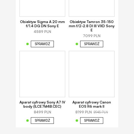
Obiektyw Sigma A 20 mm
Obiektyw Tamron 35-150
f/1.4 DG DN Sony E
mm f/2-2.8 DI III VXD Sony
E
4589 PLN
7099 PLN
SPRAWDŹ
SPRAWDŹ
Aparat cyfrowy Sony A7 IV
Aparat cyfrowy Canon
body (ILCE7M4B.CEC)
EOS R6 mark II
8499 PLN
8199 PLN
8945 PLN
SPRAWDŹ
SPRAWDŹ