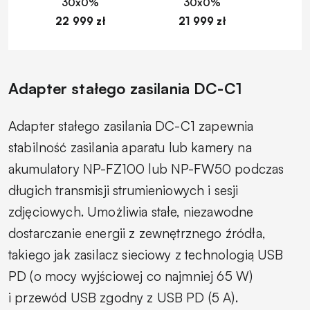
30x0%
30x0%
22 999 zł
21 999 zł
1
Adapter stałego zasilania DC-C1
Adapter stałego zasilania DC-C1 zapewnia
stabilność zasilania aparatu lub kamery na
akumulatory NP-FZ100 lub NP-FW50 podczas
długich transmisji strumieniowych i sesji
zdjęciowych. Umożliwia stałe, niezawodne
dostarczanie energii z zewnętrznego źródła,
takiego jak zasilacz sieciowy z technologią USB
PD (o mocy wyjściowej co najmniej 65 W)
i przewód USB zgodny z USB PD (5 A).