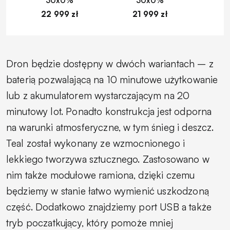
30x0%
30x0%
22 999 zł
21 999 zł
1
Dron będzie dostępny w dwóch wariantach – z
baterią pozwalającą na 10 minutowe użytkowanie
lub z akumulatorem wystarczającym na 20
minutowy lot. Ponadto konstrukcja jest odporna
na warunki atmosferyczne, w tym śnieg i deszcz.
Teal został wykonany ze wzmocnionego i
lekkiego tworzywa sztucznego. Zastosowano w
nim także modułowe ramiona, dzięki czemu
będziemy w stanie łatwo wymienić uszkodzoną
część. Dodatkowo znajdziemy port USB a także
tryb poczatkujący, który pomoże mniej