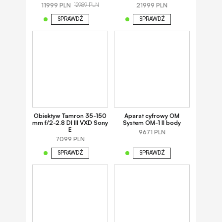
11999 PLN
21999 PLN
12989 PLN
SPRAWDŹ
SPRAWDŹ
Obiektyw Tamron 35-150
Aparat cyfrowy OM
mm f/2-2.8 DI III VXD Sony
System OM-1 II body
E
9671 PLN
7099 PLN
SPRAWDŹ
SPRAWDŹ