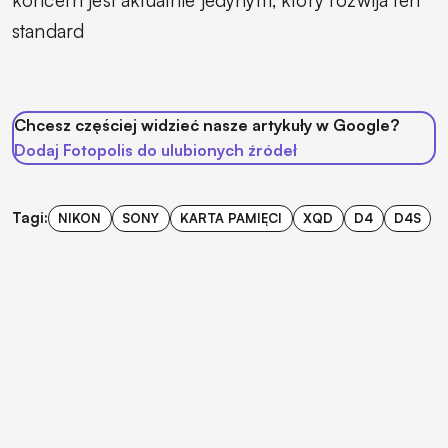
koncern jest aktualnie jedynym, który rozwija ten
standard
Chcesz częściej widzieć nasze artykuły w Google?
Dodaj Fotopolis do ulubionych źródeł
Tagi:
NIKON
SONY
KARTA PAMIĘCI
XQD
D4
D4S