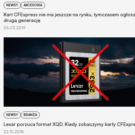
NEWSY
AKCESORIA
Kart CFExpress nie ma jeszcze na rynku, tymczasem ogłosz
drugą generację
06.03.2019
NEWSY
BRANŻA
Lexar porzuca format XQD. Kiedy zobaczymy karty CFExpr
22.10.2018