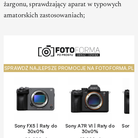
żargonu, sprawdzający aparat w typowych
amatorskich zastosowaniach;
SPRAWDŹ NAJLEPSZE PROMOCJE NA FOTOFORMA.PL
Sony FX5 | Raty do
Sony A7R VI | Raty do
Sony A
30x0%
30x0%