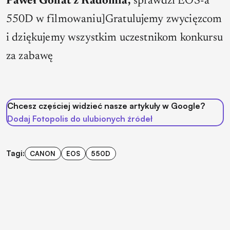
Paweł Goliat z Radomia,
sprawdzi EOS-a
550D w filmowaniu]Gratulujemy zwycięzcom
i dziękujemy wszystkim uczestnikom konkursu
za zabawę
Chcesz częściej widzieć nasze artykuły w Google?
Dodaj Fotopolis do ulubionych źródeł
Tagi:
CANON
EOS
550D