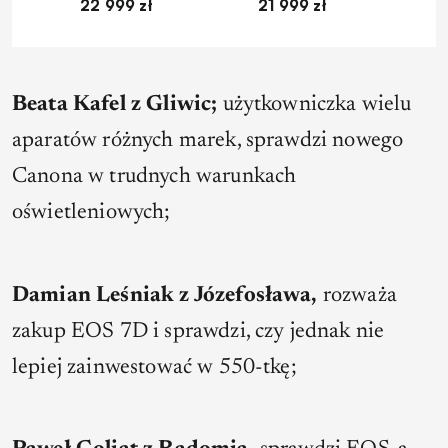
22 999 zł
21 999 zł
1
Beata Kafel z Gliwic;
użytkowniczka wielu
aparatów różnych marek, sprawdzi nowego
Canona w trudnych warunkach
oświetleniowych;
Damian Leśniak z Józefosława,
rozważa
zakup EOS 7D i sprawdzi, czy jednak nie
lepiej zainwestować w 550-tkę;