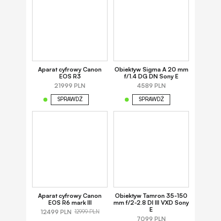
Aparat cyfrowy Canon
Obiektyw Sigma A 20 mm
EOS R3
f/1.4 DG DN Sony E
21999 PLN
4589 PLN
SPRAWDŹ
SPRAWDŹ
Aparat cyfrowy Canon
Obiektyw Tamron 35-150
EOS R6 mark III
mm f/2-2.8 DI III VXD Sony
E
12499 PLN
12999 PLN
7099 PLN