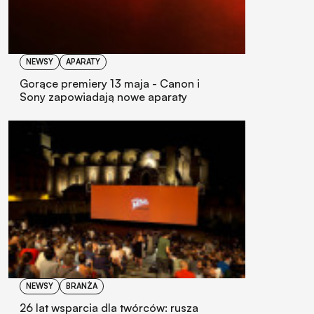
NEWSY
APARATY
Gorące premiery 13 maja - Canon i
Sony zapowiadają nowe aparaty
NEWSY
BRANŻA
26 lat wsparcia dla twórców: rusza