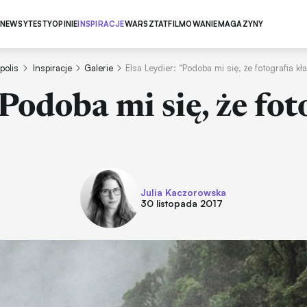
NEWSY
TESTY
OPINIE
INSPIRACJE
WARSZTAT
FILMOWANIE
MAGAZYNY
polis
Inspiracje
Galerie
Elsa Leydier: “Podoba mi się, że fotografia kł
“Podoba mi się, że fot
Julia Kaczorowska
30 listopada 2017