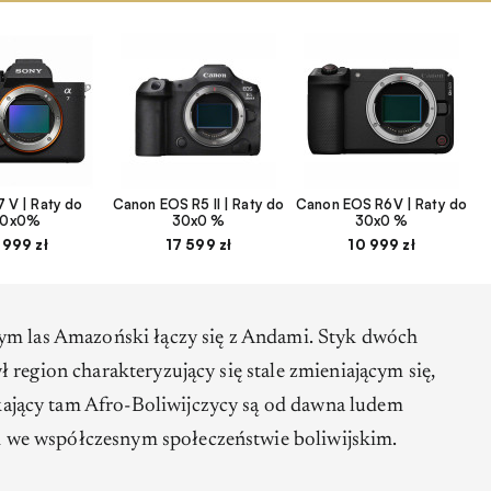
 V | Raty do
Canon EOS R5 II | Raty do
Canon EOS R6V | Raty do
30x0%
30x0 %
30x0 %
 999 zł
17 599 zł
10 999 zł
rym las Amazoński łączy się z Andami. Styk dwóch
 region charakteryzujący się stale zmieniającym się,
jący tam Afro-Boliwijczycy są od dawna ludem
we współczesnym społeczeństwie boliwijskim.