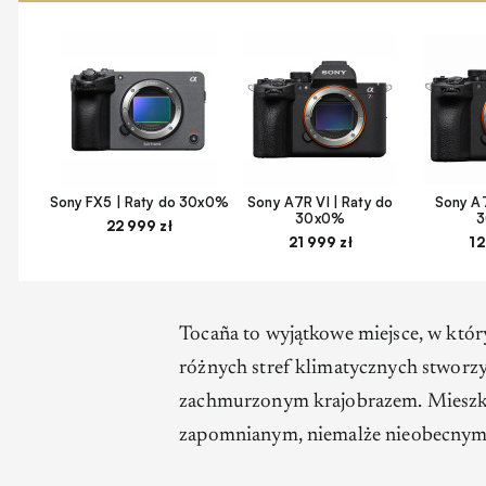
Sony FX5 | Raty do 30x0%
Sony A7R VI | Raty do
Sony A7
30x0%
22 999 zł
21 999 zł
12
Tocaña to wyjątkowe miejsce, w któ
różnych stref klimatycznych stworzył
zachmurzonym krajobrazem. Mieszka
zapomnianym, niemalże nieobecnym 