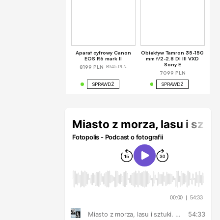
Aparat cyfrowy Canon
Obiektyw Tamron 35-150
EOS R6 mark II
mm f/2-2.8 DI III VXD
Sony E
8945 PLN
8199 PLN
7099 PLN
SPRAWDŹ
SPRAWDŹ