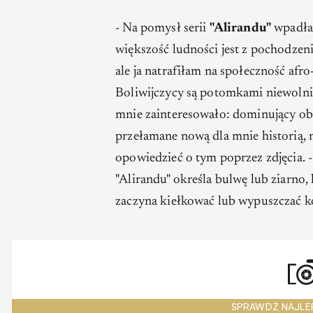
- Na pomysł serii
"Alirandu"
wpadłam
większość ludności jest z pochodzen
ale ja natrafiłam na społeczność afro-
Boliwijczycy są potomkami niewolnik
mnie zainteresowało: dominujący obr
przełamane nową dla mnie historią,
opowiedzieć o tym poprzez zdjęcia. 
"Alirandu" określa bulwę lub ziarno,
zaczyna kiełkować lub wypuszczać k
SPRAWDŹ NAJLE