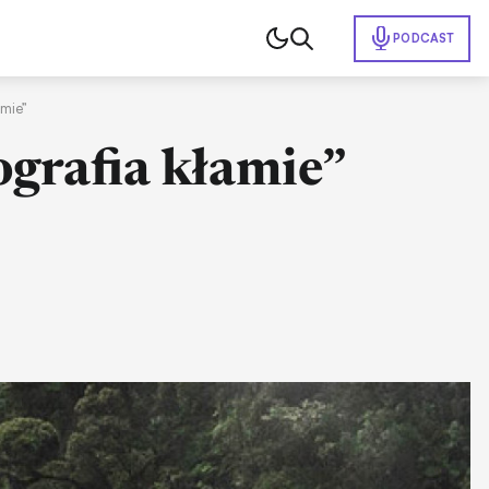
PODCAST
amie”
ografia kłamie”