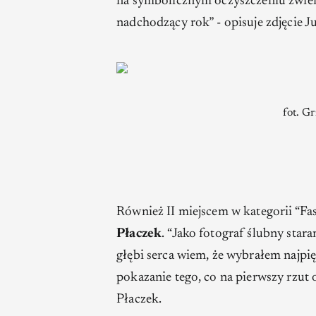
na symbolicznym oczyszczeniu zwier
nadchodzący rok”
- opisuje zdjęcie J
fot. G
Również II miejscem w kategorii “Fa
Płaczek
.
“Jako fotograf ślubny star
głębi serca wiem, że wybrałem najpię
pokazanie tego, co na pierwszy rzut 
Płaczek.