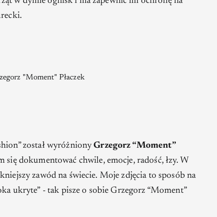
ząt w dymie ognisk i ma zapewnić im ochronę na
urecki.
rzegorz "Moment" Płaczek
shion” został wyróżniony
Grzegorz “Moment”
am się dokumentować chwile, emocje, radość, łzy. W
kniejszy zawód na świecie. Moje zdjęcia to sposób na
oka ukryte”
- tak pisze o sobie Grzegorz “Moment”