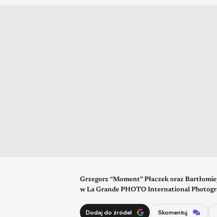
Grzegorz “Moment” Płaczek oraz Bartłomiej 
w La Grande PHOTO International Photograp
Dodaj do źródeł
Skomentuj