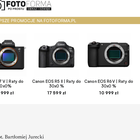
PSZE PROMOCJE NA FOTOFORMA.PL
 V | Raty do
Canon EOS R5 II | Raty do
Canon EOS R6V | Raty do
30x0%
30x0 %
30x0 %
 999 zł
17 599 zł
10 999 zł
ot. Bartłomiej Jurecki