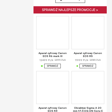
SPRAWDŹ NAJLEPSZE PROMOCJE >
Aparat cyfrowy Canon
Aparat cyfrowy Canon
EOS R6 mark III
EOS R5
12999 PLN
12989 PLN
12499 PLN
11999 PLN
SPRAWDŹ
SPRAWDŹ
Aparat cyfrowy Canon
Obiektyw Sigma A 20
EOS R3
mm f/1.4 DG DN Sony E