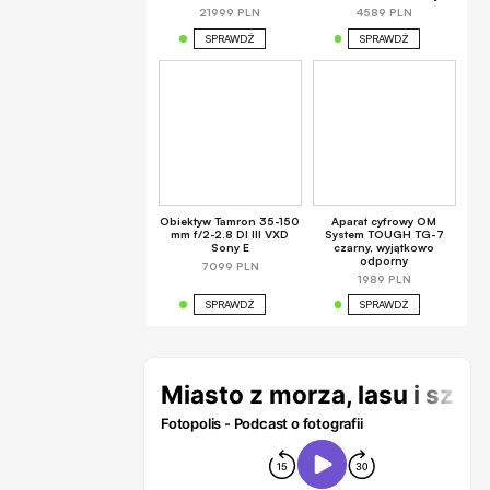
21999 PLN
4589 PLN
SPRAWDŹ
SPRAWDŹ
Obiektyw Tamron 35-150
Aparat cyfrowy OM
mm f/2-2.8 DI III VXD
System TOUGH TG-7
Sony E
czarny, wyjątkowo
odporny
7099 PLN
1989 PLN
SPRAWDŹ
SPRAWDŹ