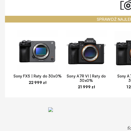
SPRAWDŹ NAJLE
Sony FX5 | Raty do 30x0%
Sony A7R VI | Raty do
Sony A7
30x0%
22 999 zł
21 999 zł
12
f