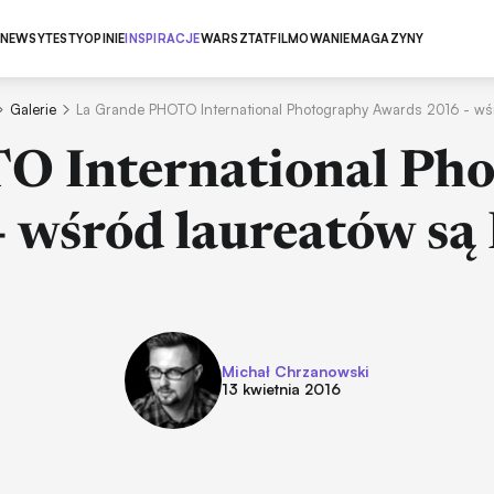
NEWSY
TESTY
OPINIE
INSPIRACJE
WARSZTAT
FILMOWANIE
MAGAZYNY
Galerie
La Grande PHOTO International Photography Awards 2016 - wśr
 International Ph
 wśród laureatów są
Michał Chrzanowski
13 kwietnia 2016