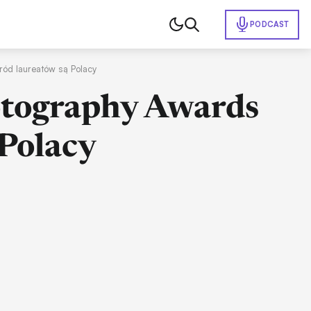
PODCAST
ód laureatów są Polacy
otography Awards
 Polacy