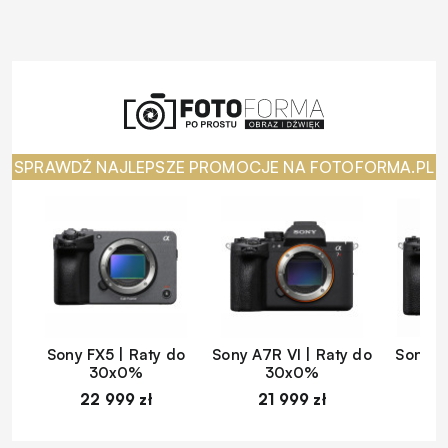
SPRAWDŹ NAJLEPSZE PROMOCJE NA FOTOFORMA.PL
Sony FX5 | Raty do
Sony A7R VI | Raty do
Sony A
30x0%
30x0%
22 999 zł
21 999 zł
1