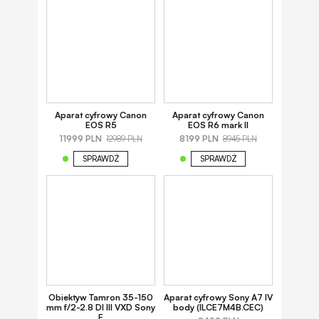
Aparat cyfrowy Canon
Aparat cyfrowy Canon
EOS R5
EOS R6 mark II
11999 PLN
8199 PLN
12989 PLN
8945 PLN
SPRAWDŹ
SPRAWDŹ
Obiektyw Tamron 35-150
Aparat cyfrowy Sony A7 IV
mm f/2-2.8 DI III VXD Sony
body (ILCE7M4B.CEC)
E