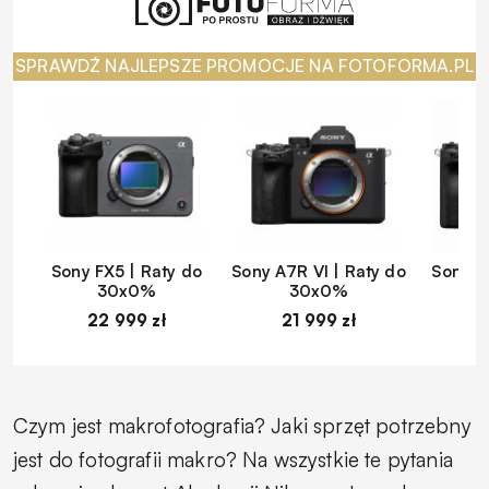
SPRAWDŹ NAJLEPSZE PROMOCJE NA FOTOFORMA.PL
Sony FX5 | Raty do
Sony A7R VI | Raty do
Sony A
30x0%
30x0%
22 999 zł
21 999 zł
1
Czym jest makrofotografia? Jaki sprzęt potrzebny
jest do fotografii makro? Na wszystkie te pytania