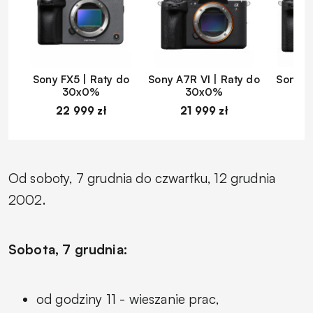
Sony FX5 | Raty do
Sony A7R VI | Raty do
Sony A
30x0%
30x0%
22 999 zł
21 999 zł
1
Od soboty, 7 grudnia do czwartku, 12 grudnia
2002.
Sobota, 7 grudnia:
od godziny 11 - wieszanie prac,