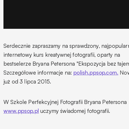
Serdecznie zapraszamy na sprawdzony, najpopularn
internetowy kurs kreatywnej fotografii, oparty na
bestselerze Bryana Petersona "Ekspozycja bez tajem
Szczegółowe informacje na:
polish.ppsop.com.
Now
już od 3 lipca 2015.
W Szkole Perfekcyjnej Fotografii Bryana Petersona
www.ppsop.pl
uczymy świadomej fotografii.