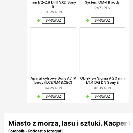
mm f/2-2.8 DI III VXD Sony
System OM-1 II body
E
9671 PLN
7099 PLN
SPRAWDŹ
SPRAWDŹ
Aparat cyfrowy Sony A7 IV
Obiektyw Sigma A 20 mm
body (ILCE7M4B.CEC)
f/1.4 DG DN Sony E
8499 PLN
4589 PLN
SPRAWDŹ
SPRAWDŹ