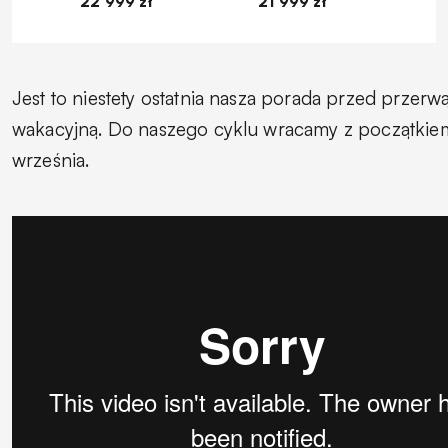
22 999 zł
21 999 zł
1
Jest to niestety ostatnia nasza porada przed przerw
wakacyjną. Do naszego cyklu wracamy z początkie
września.