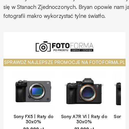
się w Stanach Zjednoczonych. Bryan opowie nam j
fotografii makro wykorzystać tylne światło.
SPRAWDŹ NAJLEPSZE PROMOCJE NA FOTOFORMA.PL
Sony FX5 | Raty do
Sony A7R VI | Raty do
Sony A
30x0%
30x0%