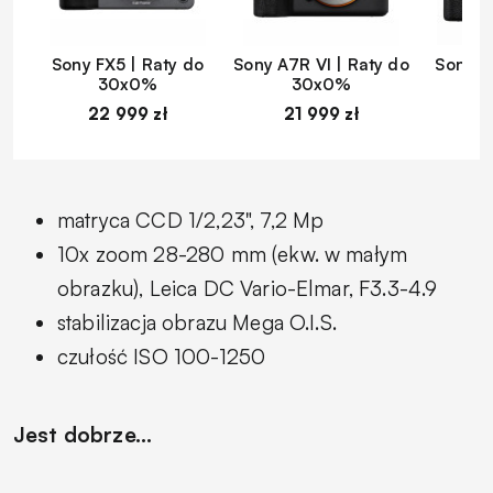
Sony FX5 | Raty do
Sony A7R VI | Raty do
Sony A
30x0%
30x0%
22 999 zł
21 999 zł
1
matryca CCD 1/2,23", 7,2 Mp
10x zoom 28-280 mm (ekw. w małym
obrazku), Leica DC Vario-Elmar, F3.3-4.9
stabilizacja obrazu Mega O.I.S.
czułość ISO 100-1250
Jest dobrze...