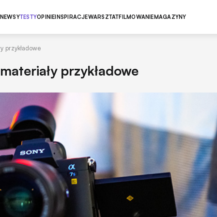
NEWSY
TESTY
OPINIE
INSPIRACJE
WARSZTAT
FILMOWANIE
MAGAZYNY
ały przykładowe
i materiały przykładowe