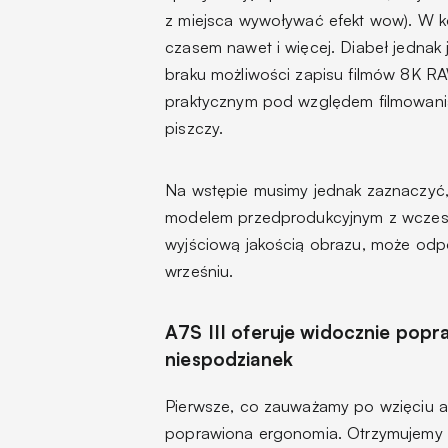
z miejsca wywoływać efekt wow). W ko
czasem nawet i więcej. Diabeł jednak
braku możliwości zapisu filmów 8K R
praktycznym pod względem filmowania 
piszczy.
Na wstępie musimy jednak zaznaczyć, 
modelem przedprodukcyjnym z wczesną 
wyjściową jakością obrazu, może odpo
wrześniu.
A7S III oferuje widocznie popr
niespodzianek
Pierwsze, co zauważamy po wzięciu ap
poprawiona ergonomia. Otrzymujemy wi