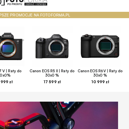
PSZE PROMOCJE NA FOTOFORMA.PL
 V | Raty do
Canon EOS R5 II | Raty do
Canon EOS R6V | Raty do
30x0%
30x0 %
30x0 %
 999 zł
17 599 zł
10 999 zł