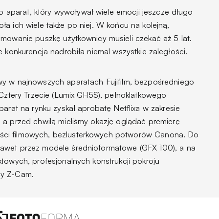
o aparat, który wywoływał wiele emocji jeszcze długo
a ich wiele także po niej. W końcu na kolejną,
lmowanie puszkę użytkownicy musieli czekać aż 5 lat.
e konkurencja nadrobiła niemal wszystkie zaległości.
wy w najnowszych aparatach Fujifilm, bezpośredniego
 Cztery Trzecie (Lumix GH5S), pełnoklatkowego
parat na rynku zyskał aprobatę Netflixa w zakresie
 a przed chwilą mieliśmy okazję oglądać premierę
ci filmowych, bezlusterkowych potworów Canona. Do
awet przez modele średnioformatowe (GFX 100), a na
towych, profesjonalnych konstrukcji pokroju
zy Z-Cam.