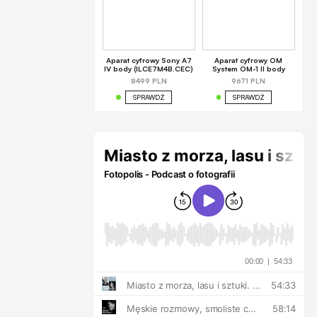
Aparat cyfrowy Sony A7
Aparat cyfrowy OM
IV body (ILCE7M4B.CEC)
System OM-1 II body
8499 PLN
9671 PLN
SPRAWDŹ
SPRAWDŹ