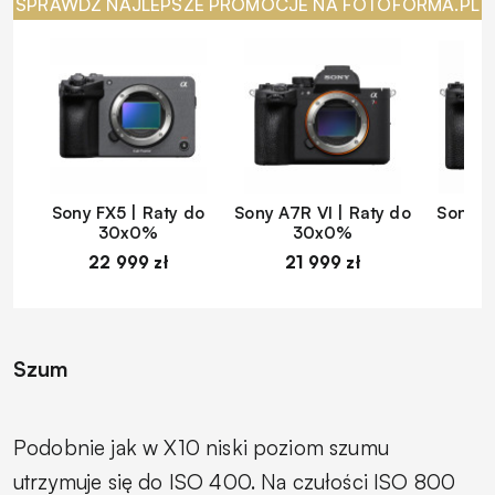
SPRAWDŹ NAJLEPSZE PROMOCJE NA FOTOFORMA.PL
Sony FX5 | Raty do
Sony A7R VI | Raty do
Sony A
30x0%
30x0%
22 999 zł
21 999 zł
1
Szum
Podobnie jak w X10 niski poziom szumu
utrzymuje się do ISO 400. Na czułości ISO 800