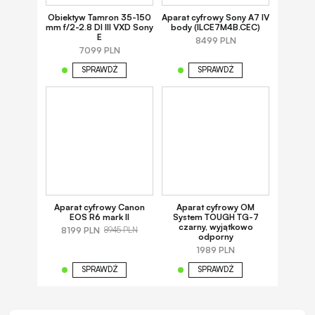
Obiektyw Tamron 35-150
Aparat cyfrowy Sony A7 IV
mm f/2-2.8 DI III VXD Sony
body (ILCE7M4B.CEC)
E
8499 PLN
7099 PLN
SPRAWDŹ
SPRAWDŹ
Aparat cyfrowy Canon
Aparat cyfrowy OM
EOS R6 mark II
System TOUGH TG-7
czarny, wyjątkowo
8199 PLN
8945 PLN
odporny
1989 PLN
SPRAWDŹ
SPRAWDŹ