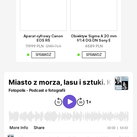
Aparat cyfrowy Canon
Obiektyw Sigma A 20 mm
EOS R5
f/1.4 DG DN Sony E
11999 PLN
4589 PLN
12989 PLN
SPRAWDŹ
SPRAWDŹ