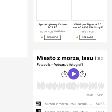
Aparat cyfrowy Canon
Obiektyw Sigma A 20
EOS R5
mm f/1.4 DG DN Sony E
12989 PLN
11999 PLN
4589 PLN
SPRAWDŹ
SPRAWDŹ