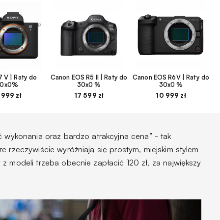
 V | Raty do
Canon EOS R5 II | Raty do
Canon EOS R6V | Raty do
30x0%
30x0 %
30x0 %
 999 zł
17 599 zł
10 999 zł
ć wykonania oraz bardzo atrakcyjna cena” - tak
e rzeczywiście wyróżniają się prostym, miejskim stylem
z modeli trzeba obecnie zapłacić 120 zł, za największy