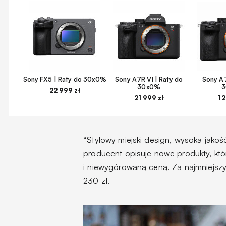
Sony FX5 | Raty do 30x0%
Sony A7R VI | Raty do
Sony A7
30x0%
22 999 zł
21 999 zł
12
“Stylowy miejski design, wysoka jakoś
producent opisuje nowe produkty, któr
i niewygórowaną ceną. Za najmniejszy 
230 zł.