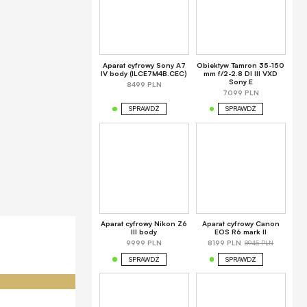
Aparat cyfrowy Sony A7
Obiektyw Tamron 35-150
IV body (ILCE7M4B.CEC)
mm f/2-2.8 DI III VXD
Sony E
8499 PLN
7099 PLN
SPRAWDŹ
SPRAWDŹ
Aparat cyfrowy Nikon Z6
Aparat cyfrowy Canon
III body
EOS R6 mark II
8945 PLN
9999 PLN
8199 PLN
SPRAWDŹ
SPRAWDŹ