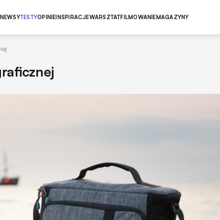
NEWSY
TESTY
OPINIE
INSPIRACJE
WARSZTAT
FILMOWANIE
MAGAZYNY
nej
raficznej