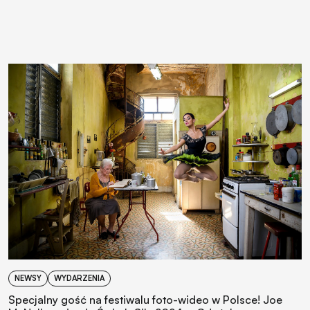
NEWSY
WYDARZENIA
Specjalny gość na festiwalu foto-wideo w Polsce! Joe