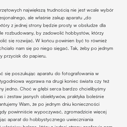
zętowych największą trudnością nie jest wcale wybór
sjonalnego, ale właśnie zakup aparatu „do
który z jednej strony będzie prosty w obsłudze dla
yle rozbudowany, by zadowolić hobbystów, którzy
zwolić się rozwijać. W końcu powinien być to również
y chciało nam się po niego sięgać. Tak, żeby po jednym
y przycisk do papieru.
wać się poszukując aparatu do fotografowania w
utygodniowa wyprawa na drugi koniec świata czy też
my jedno. Choć w głębi serca bardzo chcielibyśmy
s i zestaw jasnych obiektywów, praktyka boleśnie
antujemy Wam, że po jednym dniu konieczności
 gdy powinniście wypoczywać, zgromadzicie więcej
erając aparat do hobbystycznego uwieczniania
 właściwy balans, który z jednej strony zaoferuje nam