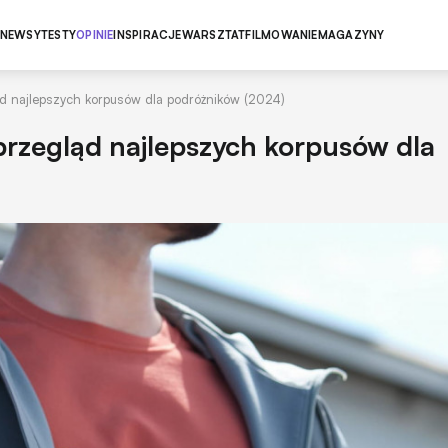
NEWSY
TESTY
OPINIE
INSPIRACJE
WARSZTAT
FILMOWANIE
MAGAZYNY
ąd najlepszych korpusów dla podróżników (2024)
 przegląd najlepszych korpusów dla