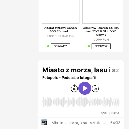
Aparat cyfrowy Canon
Obiektyw Tamron 35-150
EOS R6 mark II
mm f/2-2.8 DI III VXD
Sony E
8945 PLN
8199 PLN
7099 PLN
SPRAWDŹ
SPRAWDŹ