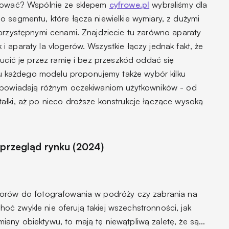
ałować? Wspólnie ze sklepem
cyfrowe.pl
wybraliśmy dla
o segmentu, które łącza niewielkie wymiary, z dużymi
 przystępnymi cenami. Znajdziecie tu zarówno aparaty
 aparaty la vlogerów. Wszystkie łączy jednak fakt, że
zucić je przez ramię i bez przeszkód oddać się
każdego modelu proponujemy także wybór kilku
odpowiadają różnym oczekiwaniom użytkowników - od
ałki, aż po nieco droższe konstrukcje łączące wysoką
 przegląd rynku (2024)
borów do fotografowania w podróży czy zabrania na
ć zwykle nie oferują takiej wszechstronności, jak
any obiektywu, to mają tę niewątpliwą zaletę, że są…