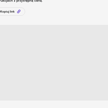
rukcjach z przystępną ceną.
Kopiuj link