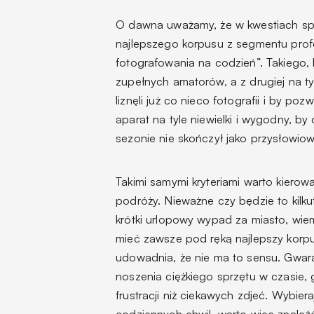
O dawna uważamy, że w kwestiach spr
najlepszego korpusu z segmentu profe
fotografowania na codzień”. Takiego, 
zupełnych amatorów, a z drugiej na t
liznęli już co nieco fotografii i by po
aparat na tyle niewielki i wygodny, b
sezonie nie skończył jako przysłowiow
Takimi samymi kryteriami warto kiero
podróży. Nieważne czy będzie to kilk
krótki urlopowy wypad za miasto, wie
mieć zawsze pod ręką najlepszy korpu
udowadnia, że nie ma to sensu. Gwar
noszenia ciężkiego sprzętu w czasie,
frustracji niż ciekawych zdjeć. Wybi
codziennych chwil, warto więc znaleźć