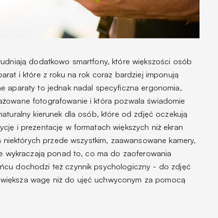
rudniają dodatkowo smartfony, które większości osób
rat i które z roku na rok coraz bardziej imponują
e aparaty to jednak nadal specyficzna ergonomia,
ażowane fotografowanie i która pozwala świadomie
aturalny kierunek dla osób, które od zdjęć oczekują
cję i prezentację w formatach większych niż ekran
dla niektórych przede wszystkim, zaawansowane kamery,
nie wykraczają ponad to, co ma do zaoferowania
ńcu dochodzi też czynnik psychologiczny - do zdjęć
 większa wagę niż do ujęć uchwyconym za pomocą