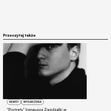
Przeczytaj także
NEWSY
WYDARZENIA
"Portrety" Ireneusza Zjeżdżałki w