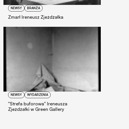
NEWSY
BRANŻA
Zmarł Ireneusz Zjeżdżałka
NEWSY
WYDARZENIA
"Strefa buforowa" Ireneusza
Zjeżdżałki w Green Gallery