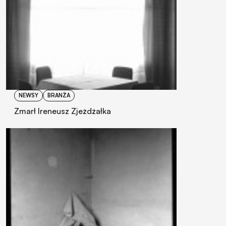
NEWSY
BRANŻA
Zmarł Ireneusz Zjeżdżałka