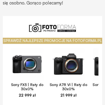
się osobno. Gorąco polecamy!
SPRAWDŹ NAJLEPSZE PROMOCJE NA FOTOFORMA.PL
Sony FX5 | Raty do
Sony A7R VI | Raty do
Sony A
30x0%
30x0%
22 999 zł
21 999 zł
1