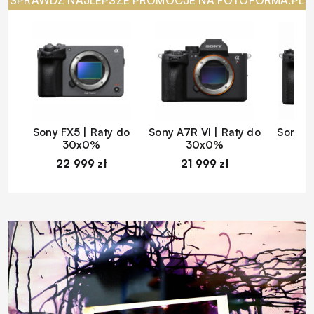
SPRAWDŹ NAJLEPSZE PROMOCJE NA FOTOFORMA.PL
Sony FX5 | Raty do
Sony A7R VI | Raty do
Sony A
30x0%
30x0%
22 999 zł
21 999 zł
1