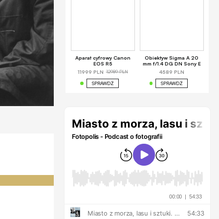
Aparat cyfrowy Canon
Obiektyw Sigma A 20
EOS R5
mm f/1.4 DG DN Sony E
12989 PLN
11999 PLN
4589 PLN
SPRAWDŹ
SPRAWDŹ