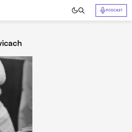
PODCAST
wicach