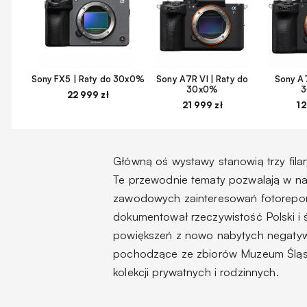
Sony FX5 | Raty do 30x0%
Sony A7R VI | Raty do
Sony A7
30x0%
22 999 zł
21 999 zł
12
Główną oś wystawy stanowią trzy filar
Te przewodnie tematy pozwalają w na
zawodowych zainteresowań fotoreporter
dokumentował rzeczywistość Polski i 
powiększeń z nowo nabytych negatywó
pochodzące ze zbiorów Muzeum Śląs
kolekcji prywatnych i rodzinnych.