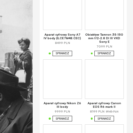
Aparat cyfrowy Sony A7
Obiektyw Tamron 35-150
IV body (ILCE7M4B.CEC)
mm f/2-2.8 DI III VXD
Sony E
8499 PLN
7099 PLN
SPRAWDŹ
SPRAWDŹ
Aparat cyfrowy Nikon Z6
Aparat cyfrowy Canon
III body
EOS R6 mark II
8945 PLN
9999 PLN
8199 PLN
SPRAWDŹ
SPRAWDŹ