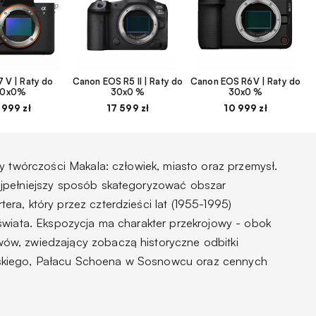
 V | Raty do
Canon EOS R5 II | Raty do
Canon EOS R6V | Raty do
30x0%
30x0 %
30x0 %
 999 zł
17 599 zł
10 999 zł
y twórczości Makala: człowiek, miasto oraz przemysł.
jpełniejszy sposób skategoryzować obszar
a, który przez czterdzieści lat (1955-1995)
świata. Ekspozycja ma charakter przekrojowy - obok
w, zwiedzający zobaczą historyczne odbitki
kiego, Pałacu Schoena w Sosnowcu oraz cennych