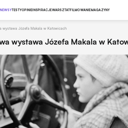
NEWSY
TESTY
OPINIE
INSPIRACJE
WARSZTAT
FILMOWANIE
MAGAZYNY
owa wystawa Józefa Makala w Katowicach
jowa wystawa Józefa Makala w Kato