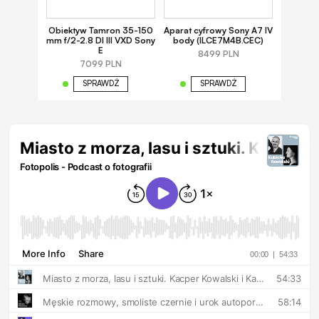
Obiektyw Tamron 35-150
Aparat cyfrowy Sony A7 IV
mm f/2-2.8 DI III VXD Sony
body (ILCE7M4B.CEC)
E
8499 PLN
7099 PLN
SPRAWDŹ
SPRAWDŹ