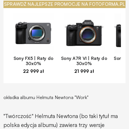
SPRAWDŹ NAJLEPSZE PROMOCJE NA FOTOFORMA.PL
Sony FX5 | Raty do
Sony A7R VI | Raty do
Sony A
30x0%
30x0%
22 999 zł
21 999 zł
1
okładka albumu Helmuta Newtona "Work"
"Twórczość" Helmuta Newtona (bo taki tytuł ma
polska edycja albumu) zawiera trzy wersje