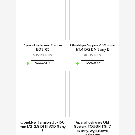
Aparat cyfrowy Canon
Obiektyw Sigma A 20 mm
EOS R3
f/1.4 DG DN Sony E
21999 PLN
4589 PLN
SPRAWDŹ
SPRAWDŹ
Obiektyw Tamron 35-150
Aparat cyfrowy OM
mm f/2-2.8 DI III VXD Sony
System TOUGH TG-7
E
czarny, wyjątkowo
odporny