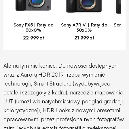
Sony FX5 | Raty do
Sony A7R VI | Raty do
Sony A
30x0%
30x0%
22 999 zł
21 999 zł
1
Ale na tym nie koniec. Do nowości dostępnych
wraz z Aurorą HDR 2019 trzeba wymienić
technologię Smart Structure (wydobywającą
detale i szczegóły z kadru), narzędzie mapowania
LUT (umożliwia natychmiastowy podgląd gradacji
kolorystycznej), HDR Looks z nowymi presetami
opracowanymi przez profesjonalnych fotografów
zajmujących się edycją fotografii o zwiększonej