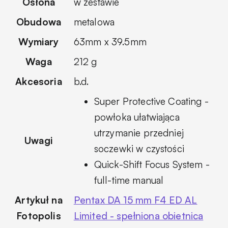
Osłona
w zestawie
Obudowa
metalowa
Wymiary
63mm x 39.5mm
Waga
212 g
Akcesoria
b.d.
Super Protective Coating -
powłoka ułatwiająca
utrzymanie przedniej
Uwagi
soczewki w czystości
Quick-Shift Focus System -
full-time manual
Artykuł na
Pentax DA 15 mm F4 ED AL
Fotopolis
Limited - spełniona obietnica