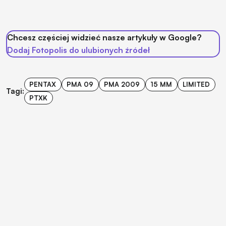
Chcesz częściej widzieć nasze artykuły w Google?
Dodaj Fotopolis do ulubionych źródeł
PENTAX
PMA 09
PMA 2009
15 MM
LIMITED
Tagi:
PTXK