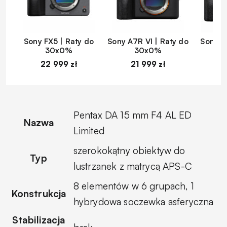
Sony FX5 | Raty do
Sony A7R VI | Raty do
Sony A
30x0%
30x0%
22 999 zł
21 999 zł
1
Pentax DA 15 mm F4 AL ED
Nazwa
Limited
szerokokątny obiektyw do
Typ
lustrzanek z matrycą APS-C
8 elementów w 6 grupach, 1
Konstrukcja
hybrydowa soczewka asferyczna
Stabilizacja