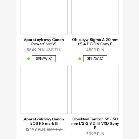
Aparat cyfrowy Canon
Obiektyw Sigma A 20 mm
PowerShot V1
f/1.4 DG DN Sony E
3649 PLN
4589 PLN
4349 PLN
SPRAWDŹ
SPRAWDŹ
Aparat cyfrowy Canon
Obiektyw Tamron 35-150
EOS R6 mark III
mm f/2-2.8 DI III VXD Sony
E
12499 PLN
12999 PLN
7099 PLN