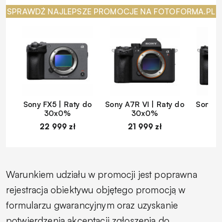
SPRAWDŹ NAJLEPSZE PROMOCJE NA FOTOFORMA.PL
Sony FX5 | Raty do
Sony A7R VI | Raty do
Sony A
30x0%
30x0%
22 999 zł
21 999 zł
1
Warunkiem udziału w promocji jest poprawna
rejestracja obiektywu objętego promocją w
formularzu gwarancyjnym oraz uzyskanie
potwierdzenia akceptacji zgłoszenia do