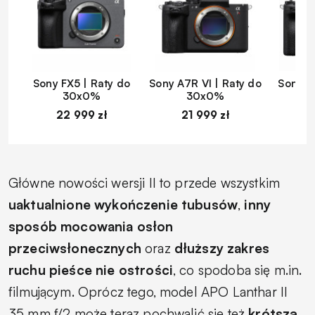
Sony FX5 | Raty do
Sony A7R VI | Raty do
Sony A
30x0%
30x0%
22 999 zł
21 999 zł
1
Główne nowości wersji II to przede wszystkim
uaktualnione wykończenie tubusów
,
inny
sposób mocowania osłon
przeciwsłonecznych
oraz
dłuższy zakres
ruchu pieśce nie ostrości
, co spodoba się m.in.
filmującym. Oprócz tego, model APO Lanthar II
35 mm f/2 może teraz pochwalić się też
krótszą