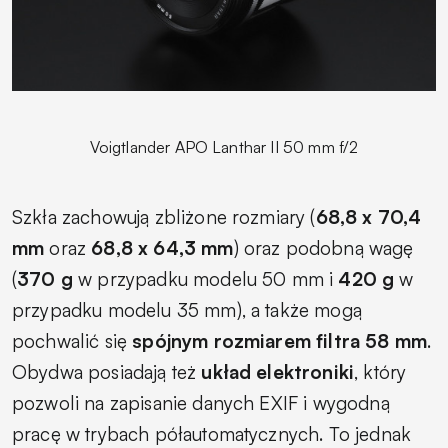
Voigtlander APO Lanthar II 50 mm f/2
Szkła zachowują zbliżone rozmiary (
68,8 x 70,4
mm
oraz
68,8 x 64,3 mm
) oraz podobną wagę
(
370 g
w przypadku modelu 50 mm i
420 g
w
przypadku modelu 35 mm), a także mogą
pochwalić się
spójnym rozmiarem filtra 58 mm
.
Obydwa posiadają też
układ elektroniki
, który
pozwoli na zapisanie danych EXIF i wygodną
pracę w trybach półautomatycznych. To jednak